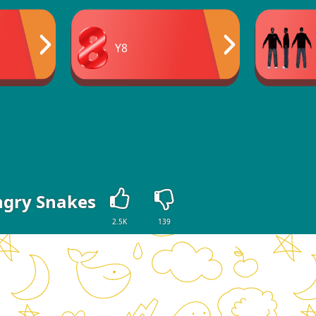
Y8
gry Snakes
2.5K
139