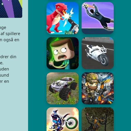
nge
f spillere
en også en
edrer din
e.
suden
 sund
er en