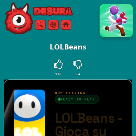
Free Online Games
Ricerca
Menù
LOLBeans
9.6K
364