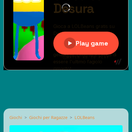
Giochi
Giochi per Ragazze
LOLBeans