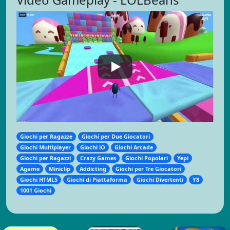
Giochi per Ragazze
Giochi per Due Giocatori
Giochi Multiplayer
Giochi iO
Giochi Arcade
Giochi per Ragazzi
Crazy Games
Giochi Popolari
Yepi
Agame
Miniclip
Addicting
Giochi per Tre Giocatori
Giochi HTML5
Giochi di Piattaforma
Giochi Divertenti
Y8
1001 Giochi