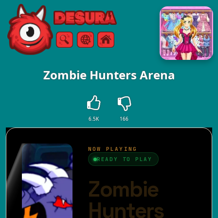
Free Online Games
Ricerca
Menù
Zombie Hunters Arena
6.5K
166