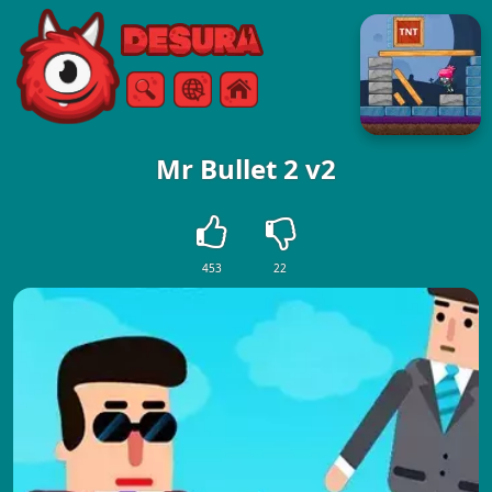
Free Online Games
Ricerca
Menù
Mr Bullet 2 v2
453
22