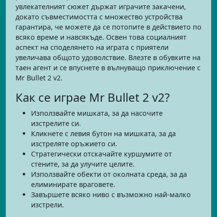
увлекателният сюжет държат играчите закачени,
докато съвместимостта с множество устройства
гарантира, че можете да се потопите в действието по
всяко време и навсякъде. Освен това социалният
аспект на споделянето на играта с приятели
увеличава общото удоволствие. Влезте в обувките на
таен агент и се впуснете в вълнуващо приключение с
Mr Bullet 2 v2.
Как се играе Mr Bullet 2 v2?
Използвайте мишката, за да насочите
изстрелите си.
Кликнете с левия бутон на мишката, за да
изстреляте оръжието си.
Стратегически отскачайте куршумите от
стените, за да улучите целите.
Използвайте обекти от околната среда, за да
елиминирате враговете.
Завършете всяко ниво с възможно най-малко
изстрели.