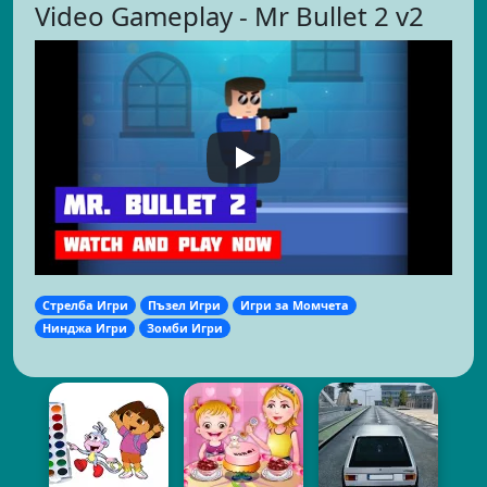
Video Gameplay - Mr Bullet 2 v2
Стрелба Игри
Пъзел Игри
Игри за Момчета
Нинджа Игри
Зомби Игри