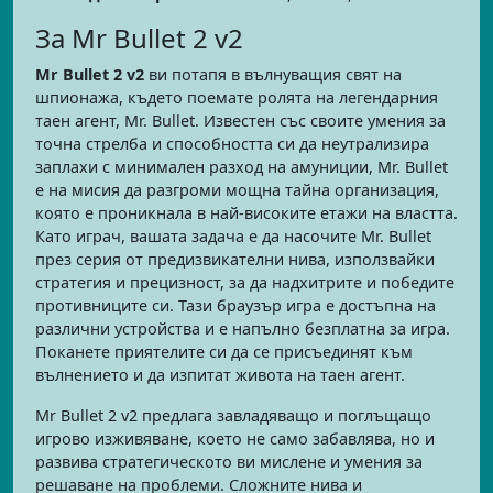
За Mr Bullet 2 v2
Mr Bullet 2 v2
ви потапя в вълнуващия свят на
шпионажа, където поемате ролята на легендарния
таен агент, Mr. Bullet. Известен със своите умения за
точна стрелба и способността си да неутрализира
заплахи с минимален разход на амуниции, Mr. Bullet
е на мисия да разгроми мощна тайна организация,
която е проникнала в най-високите етажи на властта.
Като играч, вашата задача е да насочите Mr. Bullet
през серия от предизвикателни нива, използвайки
стратегия и прецизност, за да надхитрите и победите
противниците си. Тази браузър игра е достъпна на
различни устройства и е напълно безплатна за игра.
Поканете приятелите си да се присъединят към
вълнението и да изпитат живота на таен агент.
Mr Bullet 2 v2 предлага завладяващо и поглъщащо
игрово изживяване, което не само забавлява, но и
развива стратегическото ви мислене и умения за
решаване на проблеми. Сложните нива и