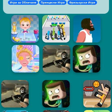
Игри за Обличане
Принцесни Игри
Фризьорски Игри