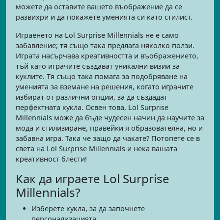
можете да оставите вашето въображение да се
развихри и да покажете уменията си като стилист.
Играенето на Lol Surprise Millennials не е само
забавление; тя също така предлага няколко ползи.
Играта насърчава креативността и въображението,
тъй като играчите създават уникални визии за
куклите. Тя също така помага за подобряване на
уменията за вземане на решения, когато играчите
избират от различни опции, за да създадат
перфектната кукла. Освен това, Lol Surprise
Millennials може да бъде чудесен начин да научите за
мода и стилизиране, правейки я образователна, но и
забавна игра. Така че защо да чакате? Потопете се в
света на Lol Surprise Millennials и нека вашата
креативност блести!
Как да играете Lol Surprise
Millennials?
Изберете кукла, за да започнете
персонализацията.