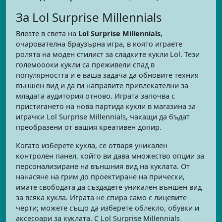
За Lol Surprise Millennials
Влезте в света на
Lol Surprise Millennials
,
очарователна браузърна игра, в която играете
ролята на моден стилист за сладките кукли Lol. Тези
големоооки кукли са преживели спад в
популярността и е ваша задача да обновите техния
външен вид и да ги направите привлекателни за
младата аудитория отново. Играта започва с
пристигането на нова партида кукли в магазина за
играчки Lol Surprise Millennials, чакащи да бъдат
преобразени от вашия креативен допир.
Когато изберете кукла, се отваря уникален
контролен панел, който ви дава множество опции за
персонализиране на външния вид на куклата. От
нанасяне на грим до проектиране на прически,
имате свободата да създадете уникален външен вид
за всяка кукла. Играта не спира само с лицевите
черти; можете също да изберете облекло, обувки и
аксесоари за куклата. С Lol Surprise Millennials