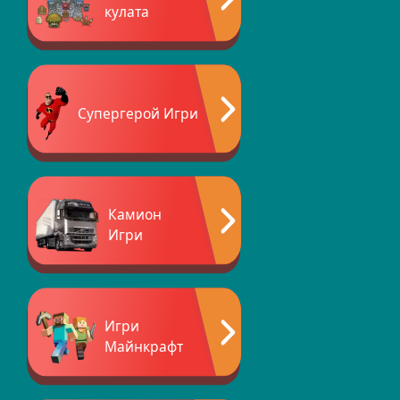
кулата
Супергерой Игри
Камион
Игри
Игри
Майнкрафт