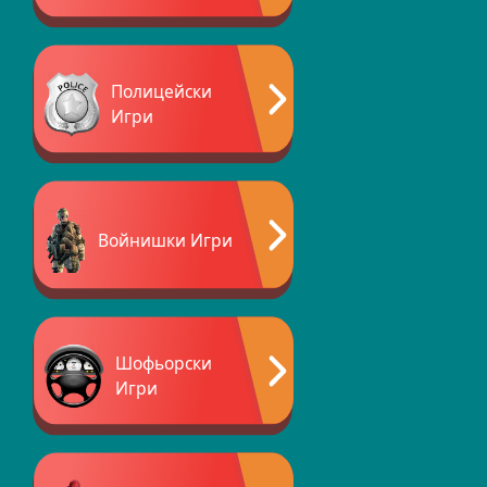
Полицейски
Игри
Войнишки Игри
Шофьорски
Игри