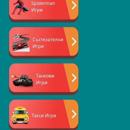
Spiderman
Игри
Състезателни
Игри
Танкови
Игри
Такси Игри