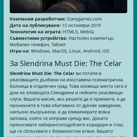
Компания разработчик:
Danygames.com
Дата на публикуване:
15 октомври 2019
Технология на играта:
HTML5, WebGL
Съвместими устройства:
Настолен компютър,
Мобилен телефон, Таблет
Игри на:
Windows, MacOS, Linux, Android, iOS
За Slendrina Must Die: The Celar
Slendrina Must Die: The Celar
ви потапя в
ужасяващите дълбини на изоставена психиатрична
болница в отдалечен град. Това зловещо място сега е
дом на зловещата Слендрина и нейните ужасяващи
слуги. Вашата мисия, ако решите да я приемете, е да
проникнете в това обитавано от духове заведение,
напълно въоръжени, и да елиминирате всяка
заплаха, която се изправи срещу вас. Докато
прекосявате лабиринтоподобните коридори и стаи,
ще се сблъсквате с безмилостни атаки. Вашето