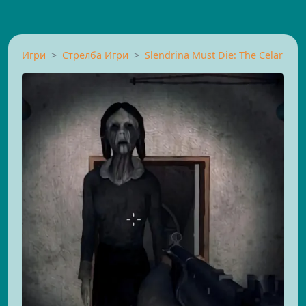
Игри
Стрелба Игри
Slendrina Must Die: The Celar