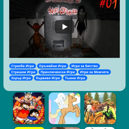
Стрелба Игри
Оръжейни Игри
Игри за Бягство
Страшни Игри
Приключенски Игри
Игри за Момчета
Хорър Игри
Кървави Игри
Тъмни Игри