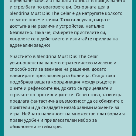
оцеляване зависи от вашата точност в прицелването
и стрелбата по враговете ви. Основната цел в
Slendrina Must Die: The Celar е да натрупате колкото
се може повече точки. Тази вълнуваща игра е
достъпна на различни устройства, напълно
безплатно. Така че, съберете приятелите си,
хвърлете се в действието и изпитайте прилива на
адреналин заедно!
Участието в Slendrina Must Die: The Celar
усъвършенства вашето стратегическо мислене и
способности за вземане на решения, докато
навигирате през зловещата болница. Също така
подобрява вашата координация между ръцете и
очите и рефлексите ви, докато се прицелвате и
стреляте по противниците си. Освен това, тази игра
предлага фантастична възможност да се сближите с
приятели и да създадете незабравими моменти за
игра. Нейната наличност на множество платформи я
прави удобен и привлекателен избор за
обикновените геймъри.