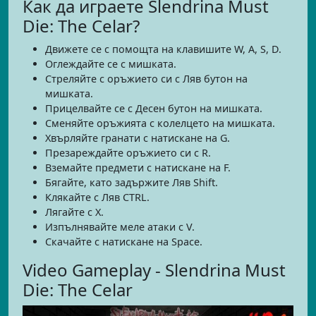
Как да играете Slendrina Must
Die: The Celar?
Движете се с помощта на клавишите W, A, S, D.
Оглеждайте се с мишката.
Стреляйте с оръжието си с Ляв бутон на
мишката.
Прицелвайте се с Десен бутон на мишката.
Сменяйте оръжията с колелцето на мишката.
Хвърляйте гранати с натискане на G.
Презареждайте оръжието си с R.
Вземайте предмети с натискане на F.
Бягайте, като задържите Ляв Shift.
Клякайте с Ляв CTRL.
Лягайте с X.
Изпълнявайте меле атаки с V.
Скачайте с натискане на Space.
Video Gameplay - Slendrina Must
Die: The Celar