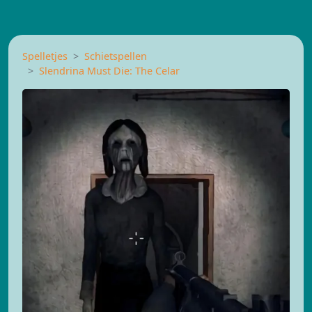
Spelletjes
Schietspellen
Slendrina Must Die: The Celar