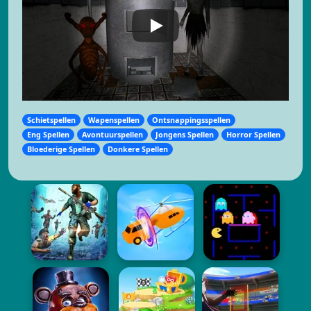
Schietspellen
Wapenspellen
Ontsnappingsspellen
Eng Spellen
Avontuurspellen
Jongens Spellen
Horror Spellen
Bloederige Spellen
Donkere Spellen