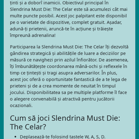
ținti și a doborî inamicii. Obiectivul principal în
Slendrina Must Die: The Celar este să acumulezi cât mai
multe puncte posibil. Acest joc palpitant este disponibil
pe o varietate de dispozitive, complet gratuit. Așadar,
adună-ți prietenii, aruncă-te în acțiune și trăiește
împreună adrenalina!
Participarea la Slendrina Must Die: The Celar îți dezvoltă
gândirea strategică și abilitățile de luare a deciziilor pe
măsură ce navighezi prin azilul înfiorător. De asemenea,
îți îmbunătățește coordonarea mână-ochi și reflexele în
timp ce țintești și tragi asupra adversarilor. În plus,
acest joc oferă o oportunitate fantastică de a te lega de
prieteni și de a crea momente de neuitat în timpul
jocului. Disponibilitatea sa pe multiple platforme îl face
o alegere convenabilă și atractivă pentru jucătorii
ocazionali.
Cum să joci Slendrina Must Die:
The Celar?
Deplasează-te folosind tastele W, A, S, D.