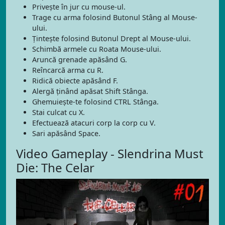
Privește în jur cu mouse-ul.
Trage cu arma folosind Butonul Stâng al Mouse-
ului.
Țintește folosind Butonul Drept al Mouse-ului.
Schimbă armele cu Roata Mouse-ului.
Aruncă grenade apăsând G.
Reîncarcă arma cu R.
Ridică obiecte apăsând F.
Alergă ținând apăsat Shift Stânga.
Ghemuiește-te folosind CTRL Stânga.
Stai culcat cu X.
Efectuează atacuri corp la corp cu V.
Sari apăsând Space.
Video Gameplay - Slendrina Must
Die: The Celar