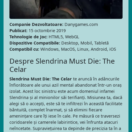
Companie Dezvoltatoare:
Danygames.com
Publicat:
15 octombrie 2019
Tehnologie de Joc:
HTML5, WebGL
Dispozitive Compatibile:
Desktop, Mobil, Tabletă
Compatibil cu:
Windows, MacOS, Linux, Android, iOS
Despre Slendrina Must Die: The
Celar
Slendrina Must Die: The Celar
te aruncă în adâncurile
înfiorătoare ale unui azil mental abandonat într-un oraș
izolat. Acest loc sinistru este acum domeniul infamei
Slendrina și al minionilor săi terifianți. Misiunea ta, dacă
alegi să o accepți, este să te infiltrezi în această facilitate
bântuită, complet înarmat, și să elimini fiecare
amenințare care îți iese în cale. Pe măsură ce traversezi
coridoarele și camerele labirintice, vei înfrunta atacuri
neîncetate. Supraviețuirea ta depinde de precizia ta în a