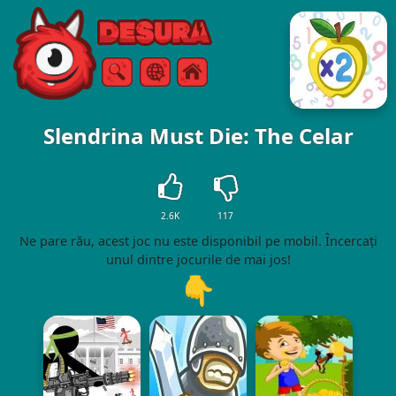
Free Online Games
Căutare
Meniul
Slendrina Must Die: The Celar
2.6K
117
Ne pare rău, acest joc nu este disponibil pe mobil. Încercați
unul dintre jocurile de mai jos!
👇