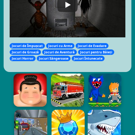
Jocuri de Împușcat
Jocuri cu Arme
Jocuri de Evadare
Jocuri de Groază
Jocuri de Aventură
Jocuri pentru Băieți
Jocuri Horror
Jocuri Sângeroase
Jocuri Întunecate