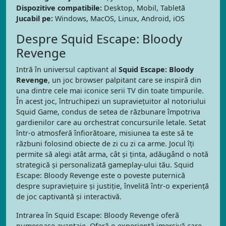
Dispozitive compatibile:
Desktop, Mobil, Tabletă
Jucabil pe:
Windows, MacOS, Linux, Android, iOS
Despre Squid Escape: Bloody
Revenge
Intră în universul captivant al
Squid Escape: Bloody
Revenge
, un joc browser palpitant care se inspiră din
una dintre cele mai iconice serii TV din toate timpurile.
În acest joc, întruchipezi un supraviețuitor al notoriului
Squid Game, condus de setea de răzbunare împotriva
gardienilor care au orchestrat concursurile letale. Setat
într-o atmosferă înfiorătoare, misiunea ta este să te
răzbuni folosind obiecte de zi cu zi ca arme. Jocul îți
permite să alegi atât arma, cât și ținta, adăugând o notă
strategică și personalizată gameplay-ului tău. Squid
Escape: Bloody Revenge este o poveste puternică
despre supraviețuire și justiție, învelită într-o experiență
de joc captivantă și interactivă.
Intrarea în Squid Escape: Bloody Revenge oferă
numeroase avantaje. Oferă o experiență imersivă care