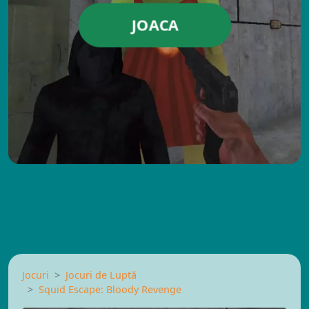
JOACA
Jocuri
Jocuri de Luptă
Squid Escape: Bloody Revenge