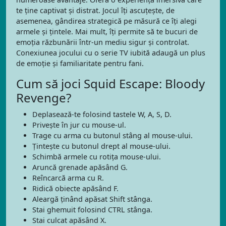
te ține captivat și distrat. Jocul îți ascuțește, de
asemenea, gândirea strategică pe măsură ce îți alegi
armele și țintele. Mai mult, îți permite să te bucuri de
emoția răzbunării într-un mediu sigur și controlat.
Conexiunea jocului cu o serie TV iubită adaugă un plus
de emoție și familiaritate pentru fani.
Cum să joci Squid Escape: Bloody
Revenge?
Deplasează-te folosind tastele W, A, S, D.
Privește în jur cu mouse-ul.
Trage cu arma cu butonul stâng al mouse-ului.
Țintește cu butonul drept al mouse-ului.
Schimbă armele cu rotița mouse-ului.
Aruncă grenade apăsând G.
Reîncarcă arma cu R.
Ridică obiecte apăsând F.
Aleargă ținând apăsat Shift stânga.
Stai ghemuit folosind CTRL stânga.
Stai culcat apăsând X.