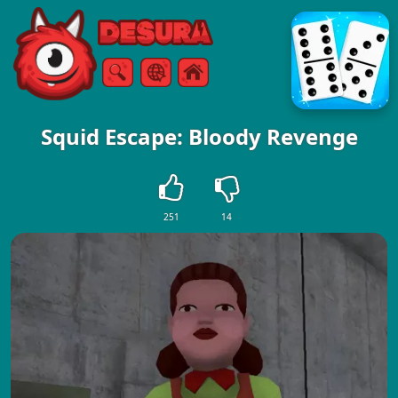
Free Online Games
Căutare
Meniul
Squid Escape: Bloody Revenge
251
14