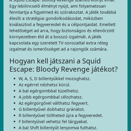
Egy lebilincselő élményt nyújt, ami folyamatosan
fenntartja a figyelmed és szórakoztat. A játék továbbá
élesíti a stratégiai gondolkodásodat, miközben
kiválasztod a fegyvereidet és a célpontjaidat. Emellett
lehetőséget ad arra, hogy biztonságos és ellenőrzött
környezetben éld át a bosszú izgalmát. A játék
kapcsolata egy szeretett TV-sorozattal extra réteg
izgalmat és ismerősséget ad a rajongók számára.
Hogyan kell játszani a Squid
Escape: Bloody Revenge játékot?
W, A, S, D billentyűkkel mozoghatsz.
Az egérrel nézhetsz körül.
A bal egérgombbal tüzelhetsz.
A jobb egérgombbal célozhatsz.
Az egérgörgővel válthatsz fegyvert.
G billentyűvel dobhatsz gránátot.
R billentyűvel töltheted újra a fegyveredet.
F billentyűvel vehetsz fel tárgyakat.
A bal Shift billentyűt lenyomva futhatsz.