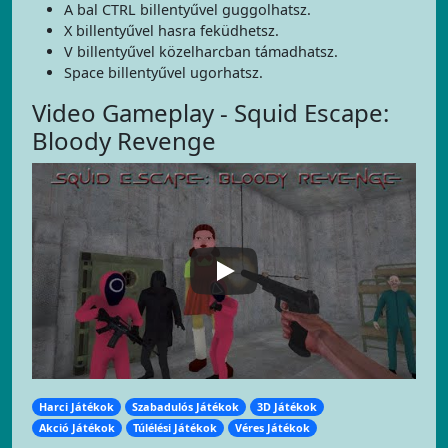
A bal CTRL billentyűvel guggolhatsz.
X billentyűvel hasra feküdhetsz.
V billentyűvel közelharcban támadhatsz.
Space billentyűvel ugorhatsz.
Video Gameplay - Squid Escape:
Bloody Revenge
Harci Játékok
Szabadulós Játékok
3D Játékok
Akció Játékok
Túlélési Játékok
Véres Játékok