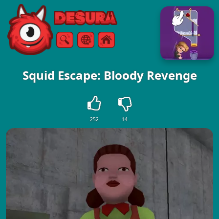
Free Online Games
Keresés
Menü
Squid Escape: Bloody Revenge
252
14