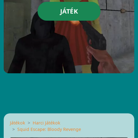
JÁTÉK
Játékok
Harci Játékok
Squid Escape: Bloody Revenge