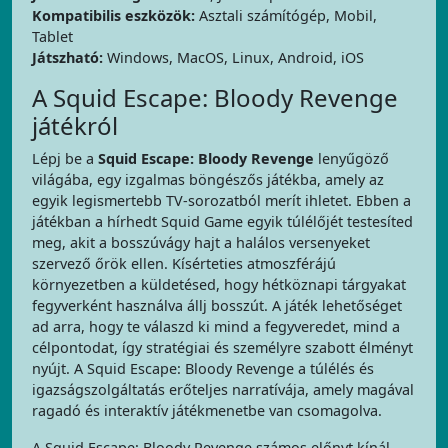
Kompatibilis eszközök:
Asztali számítógép, Mobil,
Tablet
Játszható:
Windows, MacOS, Linux, Android, iOS
A Squid Escape: Bloody Revenge
játékról
Lépj be a
Squid Escape: Bloody Revenge
lenyűgöző
világába, egy izgalmas böngészős játékba, amely az
egyik legismertebb TV-sorozatból merít ihletet. Ebben a
játékban a hírhedt Squid Game egyik túlélőjét testesíted
meg, akit a bosszúvágy hajt a halálos versenyeket
szervező őrök ellen. Kísérteties atmoszférájú
környezetben a küldetésed, hogy hétköznapi tárgyakat
fegyverként használva állj bosszút. A játék lehetőséget
ad arra, hogy te válaszd ki mind a fegyveredet, mind a
célpontodat, így stratégiai és személyre szabott élményt
nyújt. A Squid Escape: Bloody Revenge a túlélés és
igazságszolgáltatás erőteljes narratívája, amely magával
ragadó és interaktív játékmenetbe van csomagolva.
A Squid Escape: Bloody Revenge számos előnyt kínál.