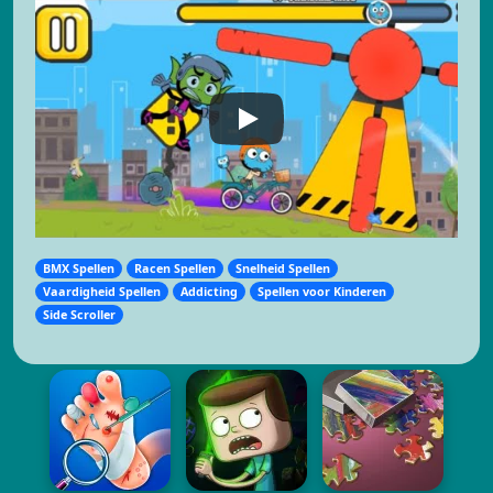
BMX Spellen
Racen Spellen
Snelheid Spellen
Vaardigheid Spellen
Addicting
Spellen voor Kinderen
Side Scroller