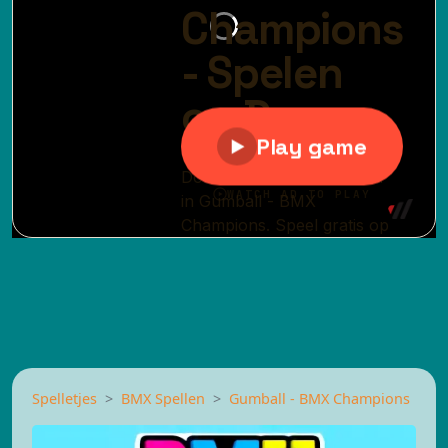
Spelletjes
BMX Spellen
Gumball - BMX Champions