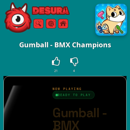
Free Online Games
Zoeken
Menu
Gumball - BMX Champions
21
4