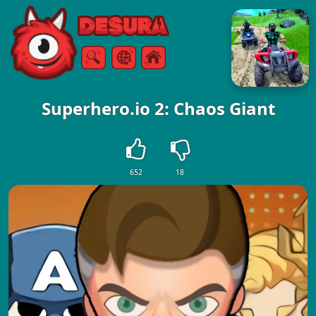
Free Online Games
Zoeken
Menu
Superhero.io 2: Chaos Giant
652
18