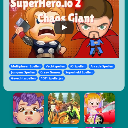
Multiplayer Spellen
Vechtspellen
iO Spellen
Arcade Spellen
Jongens Spellen
Crazy Games
Superheld Spellen
Gevechtsspellen
1001 Spelletjes