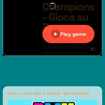
Giochi
Giochi BMX
Gumball - BMX Champions