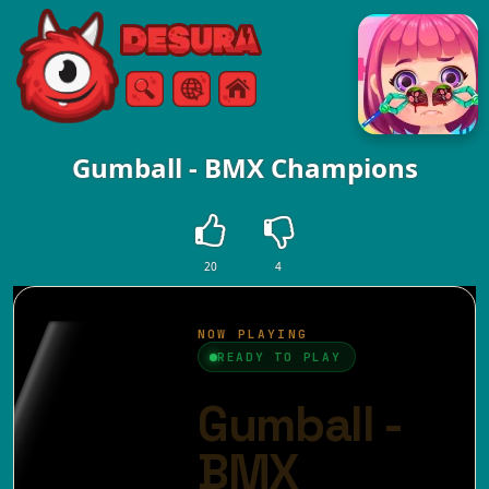
Free Online Games
Ricerca
Menù
Gumball - BMX Champions
20
4