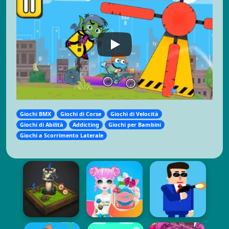
Giochi BMX
Giochi di Corse
Giochi di Velocità
Giochi di Abilità
Addicting
Giochi per Bambini
Giochi a Scorrimento Laterale