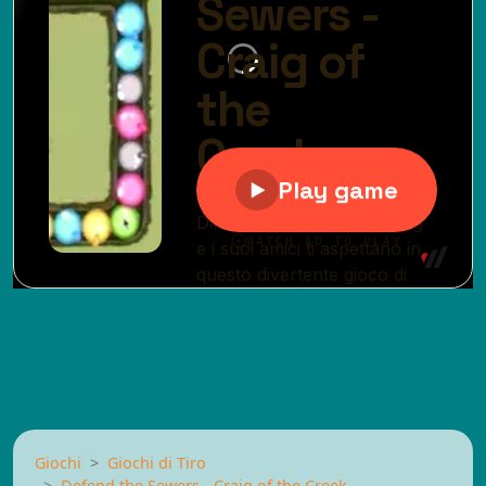
Giochi
Giochi di Tiro
Defend the Sewers - Craig of the Creek