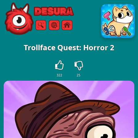
Free Online Games
Ricerca
Menù
Trollface Quest: Horror 2
322
25