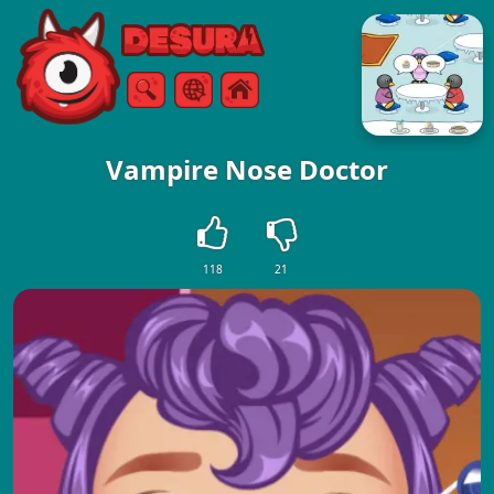
Free Online Games
Zoeken
Menu
Vampire Nose Doctor
118
21