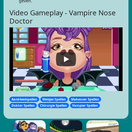
geven.
Video Gameplay - Vampire Nose
Doctor
Aankleedspellen
Meisjes Spellen
Makeover Spellen
Dokter Spellen
Chirurgie Spellen
Vampier Spellen