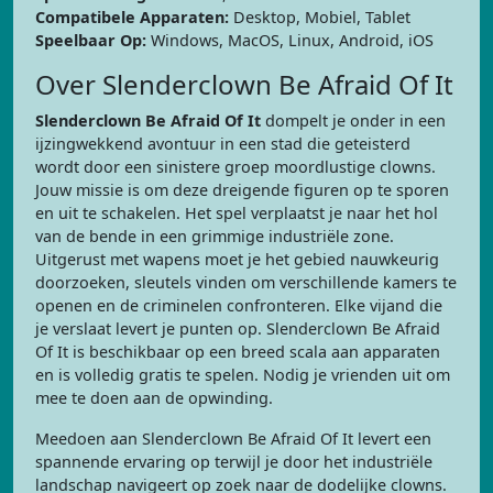
Compatibele Apparaten:
Desktop, Mobiel, Tablet
Speelbaar Op:
Windows, MacOS, Linux, Android, iOS
Over Slenderclown Be Afraid Of It
Slenderclown Be Afraid Of It
dompelt je onder in een
ijzingwekkend avontuur in een stad die geteisterd
wordt door een sinistere groep moordlustige clowns.
Jouw missie is om deze dreigende figuren op te sporen
en uit te schakelen. Het spel verplaatst je naar het hol
van de bende in een grimmige industriële zone.
Uitgerust met wapens moet je het gebied nauwkeurig
doorzoeken, sleutels vinden om verschillende kamers te
openen en de criminelen confronteren. Elke vijand die
je verslaat levert je punten op. Slenderclown Be Afraid
Of It is beschikbaar op een breed scala aan apparaten
en is volledig gratis te spelen. Nodig je vrienden uit om
mee te doen aan de opwinding.
Meedoen aan Slenderclown Be Afraid Of It levert een
spannende ervaring op terwijl je door het industriële
landschap navigeert op zoek naar de dodelijke clowns.