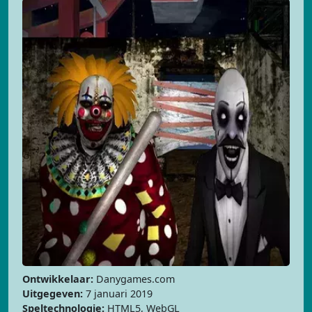
Ontwikkelaar:
Danygames.com
Uitgegeven:
7 januari 2019
Speltechnologie:
HTML5, WebGL