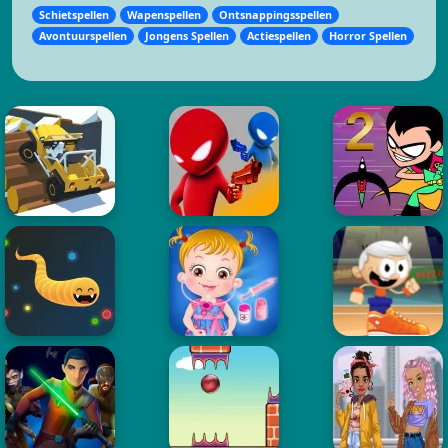
Schietspellen
Wapenspellen
Ontsnappingsspellen
Avontuurspellen
Jongens Spellen
Actiespellen
Horror Spellen