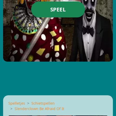
SPEEL
Spelletjes
Schietspellen
Slenderclown Be Afraid Of It