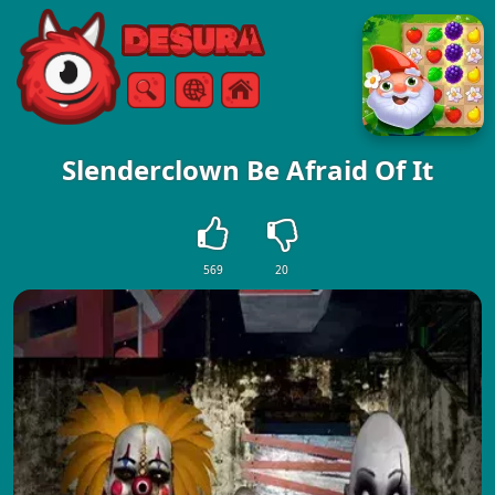
Free Online Games
Zoeken
Menu
Slenderclown Be Afraid Of It
569
20