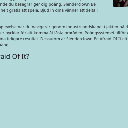
iende du besegrar ger dig poäng. Slenderclown Be
elt gratis att spela. Bjud in dina vänner att delta i
upplevelse när du navigerar genom industrilandskapet i jakten på 
ter nycklar för att komma åt låsta områden. Poängsystemet tillför
ina tidigare resultat. Dessutom är Slenderclown Be Afraid Of It ett
oäng.
id Of It?