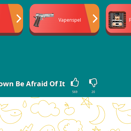
Vapenspel
own Be Afraid Of It
569
20