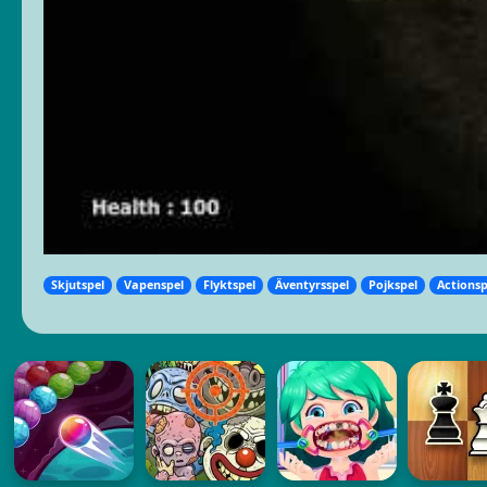
Skjutspel
Vapenspel
Flyktspel
Äventyrsspel
Pojkspel
Actionsp