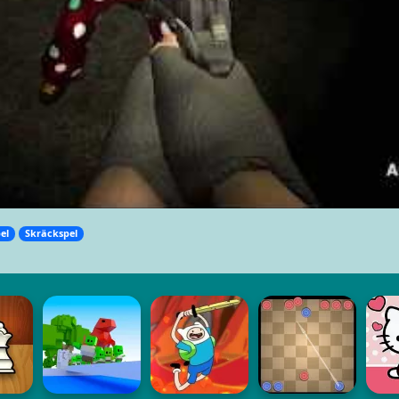
el
Skräckspel