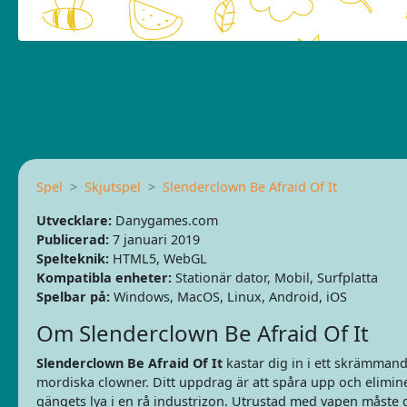
Spel
Skjutspel
Slenderclown Be Afraid Of It
Utvecklare:
Danygames.com
Publicerad:
7 januari 2019
Spelteknik:
HTML5, WebGL
Kompatibla enheter:
Stationär dator, Mobil, Surfplatta
Spelbar på:
Windows, MacOS, Linux, Android, iOS
Om Slenderclown Be Afraid Of It
Slenderclown Be Afraid Of It
kastar dig in i ett skrämmand
mordiska clowner. Ditt uppdrag är att spåra upp och eliminera
gängets lya i en rå industrizon. Utrustad med vapen måste 