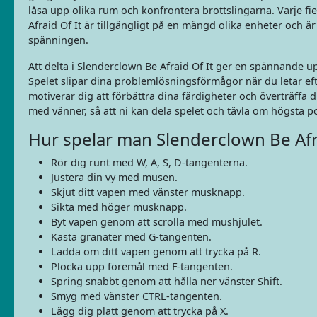
låsa upp olika rum och konfrontera brottslingarna. Varje f
Afraid Of It är tillgängligt på en mängd olika enheter och är h
spänningen.
Att delta i Slenderclown Be Afraid Of It ger en spännande 
Spelet slipar dina problemlösningsförmågor när du letar ef
motiverar dig att förbättra dina färdigheter och överträffa d
med vänner, så att ni kan dela spelet och tävla om högsta p
Hur spelar man Slenderclown Be Afra
Rör dig runt med W, A, S, D-tangenterna.
Justera din vy med musen.
Skjut ditt vapen med vänster musknapp.
Sikta med höger musknapp.
Byt vapen genom att scrolla med mushjulet.
Kasta granater med G-tangenten.
Ladda om ditt vapen genom att trycka på R.
Plocka upp föremål med F-tangenten.
Spring snabbt genom att hålla ner vänster Shift.
Smyg med vänster CTRL-tangenten.
Lägg dig platt genom att trycka på X.