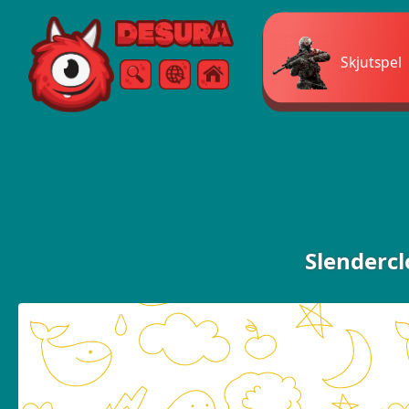
Free Online Games
Skjutspel
Sök
Meny
Slendercl