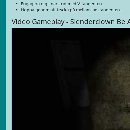
Engagera dig i närstrid med V-tangenten.
Hoppa genom att trycka på mellanslagstangenten.
Video Gameplay - Slenderclown Be Af