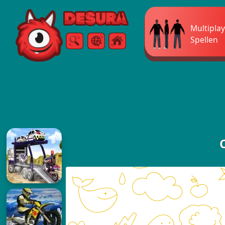
Free Online Games
Multipla
Spellen
Zoeken
Menu
C