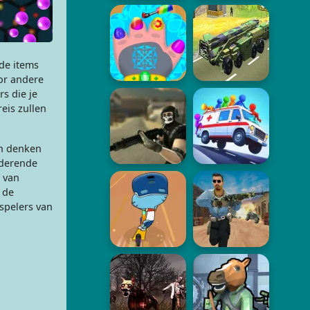
de items
or andere
s die je
eis zullen
ch denken
nderende
l van
 de
spelers van