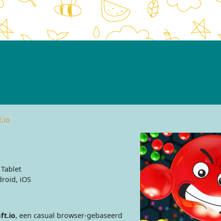
t.io
Tablet
roid, iOS
ft.io
, een casual browser-gebaseerd