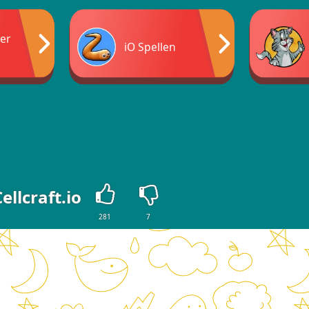
yer
iO Spellen
ellcraft.io
281
7