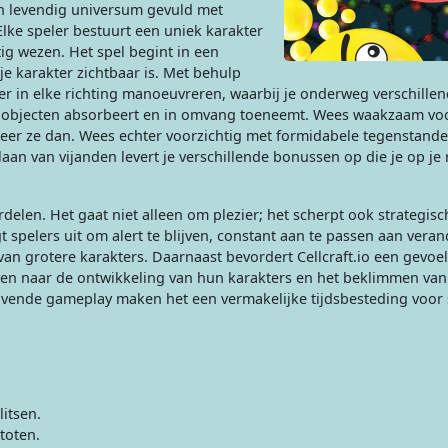
en levendig universum gevuld met
 Elke speler bestuurt een uniek karakter
tig wezen. Het spel begint in een
e karakter zichtbaar is. Met behulp
r in elke richting manoeuvreren, waarbij je onderweg verschillen
ze objecten absorbeert en in omvang toeneemt. Wees waakzaam vo
sumeer ze dan. Wees echter voorzichtig met formidabele tegenstander
aan van vijanden levert je verschillende bonussen op die je op je r
ordelen. Het gaat niet alleen om plezier; het scherpt ook strategis
t spelers uit om alert te blijven, constant aan te passen aan vera
an grotere karakters. Daarnaast bevordert Cellcraft.io een gevoe
reven naar de ontwikkeling van hun karakters en het beklimmen van
lavende gameplay maken het een vermakelijke tijdsbesteding voor 
itsen.
toten.