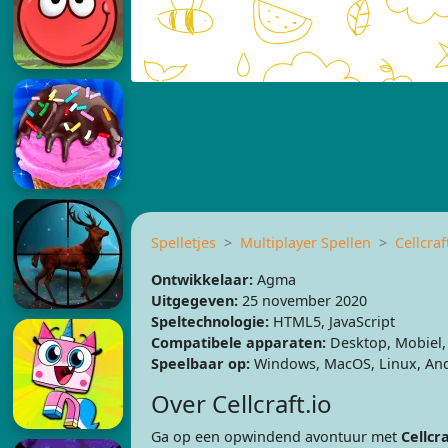
Spelletjes
Multiplayer Spellen
Cellcraf
Ontwikkelaar:
Agma
Uitgegeven:
25 november 2020
Speltechnologie:
HTML5, JavaScript
Compatibele apparaten:
Desktop, Mobiel, 
Speelbaar op:
Windows, MacOS, Linux, And
Over Cellcraft.io
Ga op een opwindend avontuur met
Cellcra