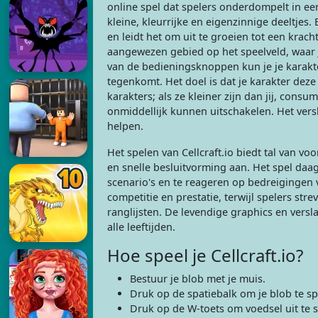
online spel dat spelers onderdompelt in e
kleine, kleurrijke en eigenzinnige deeltjes.
en leidt het om uit te groeien tot een krach
aangewezen gebied op het speelveld, waar j
van de bedieningsknoppen kun je je karakte
tegenkomt. Het doel is dat je karakter de
karakters; als ze kleiner zijn dan jij, con
onmiddellijk kunnen uitschakelen. Het versl
helpen.
Het spelen van Cellcraft.io biedt tal van vo
en snelle besluitvorming aan. Het spel daag
scenario's en te reageren op bedreigingen v
competitie en prestatie, terwijl spelers st
ranglijsten. De levendige graphics en vers
alle leeftijden.
Hoe speel je Cellcraft.io?
Bestuur je blob met je muis.
Druk op de spatiebalk om je blob te spl
Druk op de W-toets om voedsel uit te s