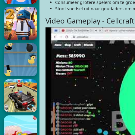
Consumeer grotere spelers om te groe
Stoot voedsel uit naar goudaders om 
Video Gameplay - Cellcraft