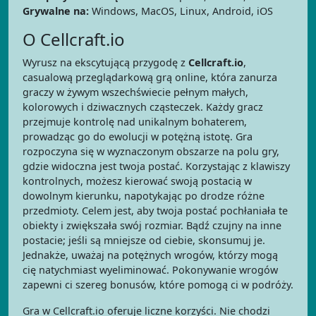
Grywalne na:
Windows, MacOS, Linux, Android, iOS
O Cellcraft.io
Wyrusz na ekscytującą przygodę z
Cellcraft.io
,
casualową przeglądarkową grą online, która zanurza
graczy w żywym wszechświecie pełnym małych,
kolorowych i dziwacznych cząsteczek. Każdy gracz
przejmuje kontrolę nad unikalnym bohaterem,
prowadząc go do ewolucji w potężną istotę. Gra
rozpoczyna się w wyznaczonym obszarze na polu gry,
gdzie widoczna jest twoja postać. Korzystając z klawiszy
kontrolnych, możesz kierować swoją postacią w
dowolnym kierunku, napotykając po drodze różne
przedmioty. Celem jest, aby twoja postać pochłaniała te
obiekty i zwiększała swój rozmiar. Bądź czujny na inne
postacie; jeśli są mniejsze od ciebie, skonsumuj je.
Jednakże, uważaj na potężnych wrogów, którzy mogą
cię natychmiast wyeliminować. Pokonywanie wrogów
zapewni ci szereg bonusów, które pomogą ci w podróży.
Gra w Cellcraft.io oferuje liczne korzyści. Nie chodzi