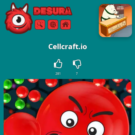
Free Online Games
Szukaj
Menu
Cellcraft.io
281
7