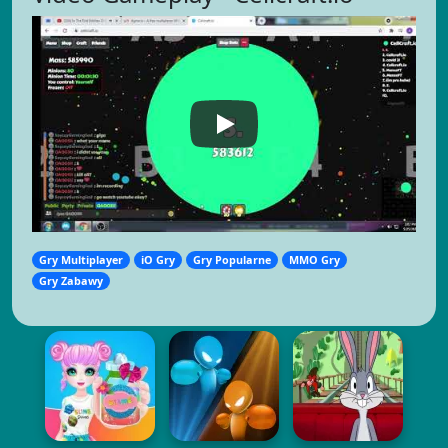
Gry Multiplayer
iO Gry
Gry Popularne
MMO Gry
Gry Zabawy