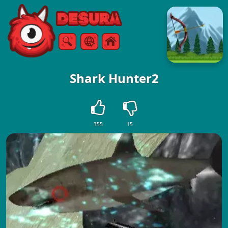
Free Online Games
Szukaj
Menu
Shark Hunter2
355
15