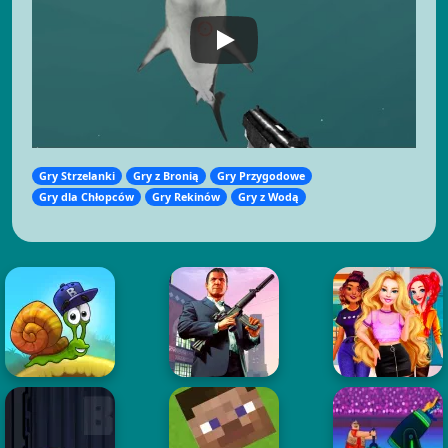
Gry Strzelanki
Gry z Bronią
Gry Przygodowe
Gry dla Chłopców
Gry Rekinów
Gry z Wodą