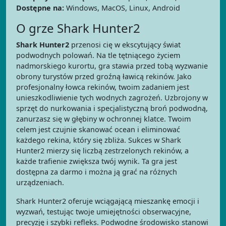
Dostępne na:
Windows, MacOS, Linux, Android
O grze Shark Hunter2
Shark Hunter2
przenosi cię w ekscytujący świat
podwodnych polowań. Na tle tętniącego życiem
nadmorskiego kurortu, gra stawia przed tobą wyzwanie
obrony turystów przed groźną ławicą rekinów. Jako
profesjonalny łowca rekinów, twoim zadaniem jest
unieszkodliwienie tych wodnych zagrożeń. Uzbrojony w
sprzęt do nurkowania i specjalistyczną broń podwodną,
zanurzasz się w głębiny w ochronnej klatce. Twoim
celem jest czujnie skanować ocean i eliminować
każdego rekina, który się zbliża. Sukces w Shark
Hunter2 mierzy się liczbą zestrzelonych rekinów, a
każde trafienie zwiększa twój wynik. Ta gra jest
dostępna za darmo i można ją grać na różnych
urządzeniach.
Shark Hunter2 oferuje wciągającą mieszankę emocji i
wyzwań, testując twoje umiejętności obserwacyjne,
precyzję i szybki refleks. Podwodne środowisko stanowi