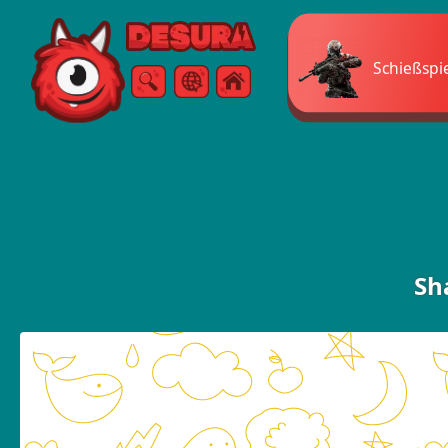
Free Online Games
Schießspi
Suche
Speisekarte
Sh