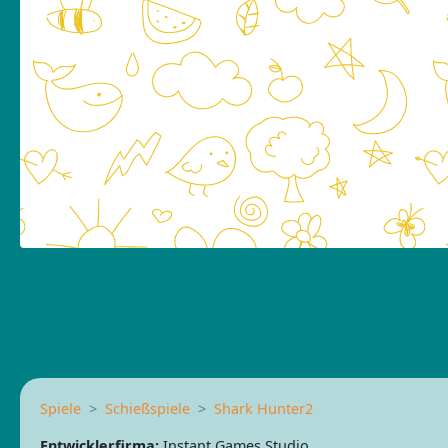
Spiele
Schießspiele
Shark Hunter2
Entwicklerfirma:
Instant Games Studio