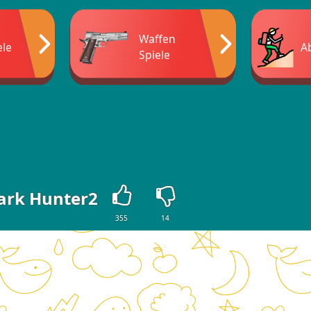
Waffen
ele
A
Spiele
ark Hunter2
355
14