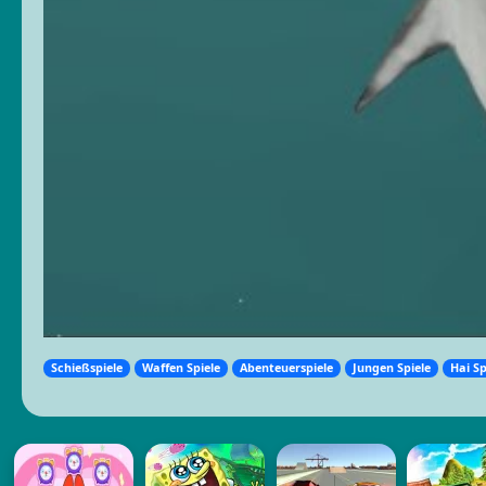
Schießspiele
Waffen Spiele
Abenteuerspiele
Jungen Spiele
Hai Sp