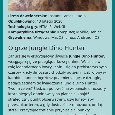
Firma deweloperska:
Instant Games Studio
Opublikowano:
13 lutego 2020
Technologia gry:
HTML5, WebGL
Kompatybilne urządzenia:
Komputer, Mobile, Tablet
Grywalne na:
Windows, MacOS, Linux, Android, iOS
O grze Jungle Dino Hunter
Zanurz się w ekscytującym świecie
Jungle Dino Hunter
,
wciągającej grze przeglądarkowej online. Wciel się w
rolę legendarnego łowcy i cofnij się do prehistorycznych
czasów, kiedy dinozaury chodziły po ziemi. Uzbrojony w
karabin i lunetę, będziesz przemierzał gęste dżungle,
będące sednem doświadczenia Jungle Dino Hunter.
Twoim celem? Śledzić i polować na wspaniałe dinozaury,
które niegdyś dominowały na planecie. Znajdź
strategiczny punkt obserwacyjny, użyj lunety, aby
przeszukać teren, a gdy dostrzeżesz dinozaura, oddaj
strzał. Precyzyjne trafienie przyniesie ci punkty i