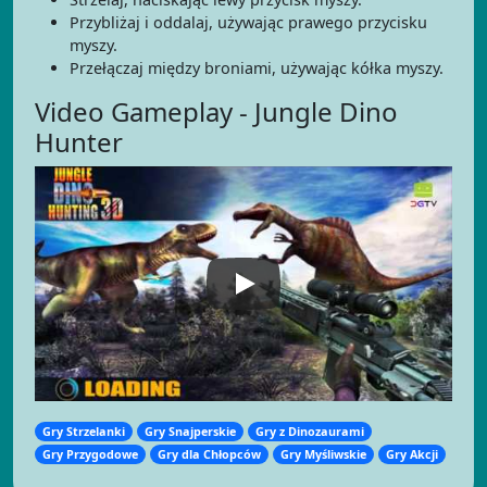
Przybliżaj i oddalaj, używając prawego przycisku
myszy.
Przełączaj między broniami, używając kółka myszy.
Video Gameplay - Jungle Dino
Hunter
Gry Strzelanki
Gry Snajperskie
Gry z Dinozaurami
Gry Przygodowe
Gry dla Chłopców
Gry Myśliwskie
Gry Akcji