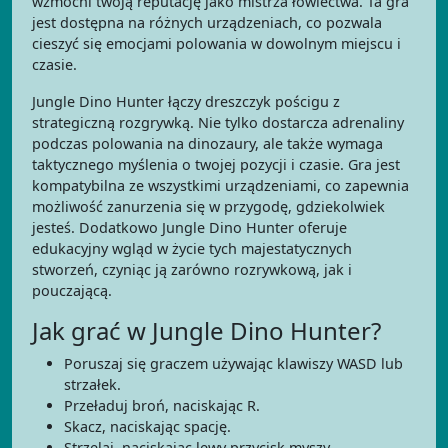
wzmocni twoją reputację jako mistrza łowiectwa. Ta gra
jest dostępna na różnych urządzeniach, co pozwala
cieszyć się emocjami polowania w dowolnym miejscu i
czasie.
Jungle Dino Hunter łączy dreszczyk pościgu z
strategiczną rozgrywką. Nie tylko dostarcza adrenaliny
podczas polowania na dinozaury, ale także wymaga
taktycznego myślenia o twojej pozycji i czasie. Gra jest
kompatybilna ze wszystkimi urządzeniami, co zapewnia
możliwość zanurzenia się w przygodę, gdziekolwiek
jesteś. Dodatkowo Jungle Dino Hunter oferuje
edukacyjny wgląd w życie tych majestatycznych
stworzeń, czyniąc ją zarówno rozrywkową, jak i
pouczającą.
Jak grać w Jungle Dino Hunter?
Poruszaj się graczem używając klawiszy WASD lub
strzałek.
Przeładuj broń, naciskając R.
Skacz, naciskając spację.
Strzelaj, naciskając lewy przycisk myszy.