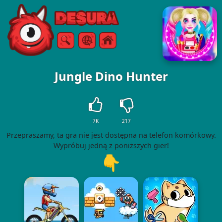
Free Online Games
Szukaj
Menu
Jungle Dino Hunter
7K
217
Przepraszamy, ta gra nie jest dostępna na telefon komórkowy.
Wypróbuj jedną z poniższych gier!
👇