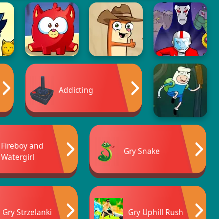
Addicting
Fireboy and
Gry Snake
Watergirl
Gry Strzelanki
Gry Uphill Rush