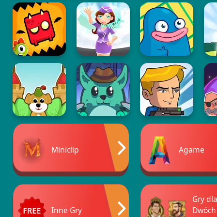
Miniclip
Agame
Gry dl
Inne Gry
Dwóch