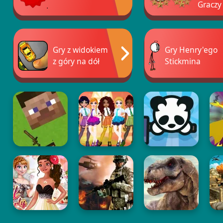
Graczy
Gry z widokiem
Gry Henry'ego
z góry na dół
Stickmina