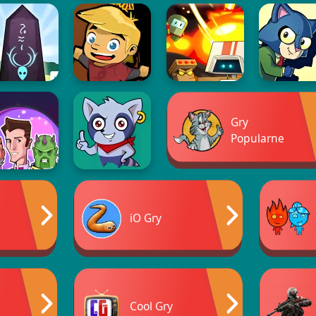
Gry
Popularne
iO Gry
a
Cool Gry