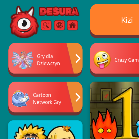
Free Online Games
Kizi
Szukaj
Menu
Gry dla
Crazy Gam
Dziewczyn
Cartoon
Network Gry