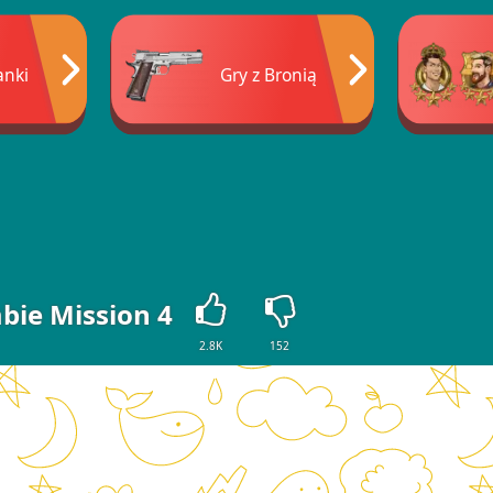
anki
Gry z Bronią
bie Mission 4
2.8K
152