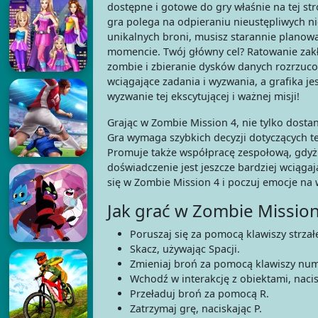
dostępne i gotowe do gry właśnie na tej str
gra polega na odpieraniu nieustępliwych n
unikalnych broni, musisz starannie planowa
momencie. Twój główny cel? Ratowanie za
zombie i zbieranie dysków danych rozrzuco
wciągające zadania i wyzwania, a grafika je
wyzwanie tej ekscytującej i ważnej misji!
Grając w Zombie Mission 4, nie tylko dostan
Gra wymaga szybkich decyzji dotyczących te
Promuje także współpracę zespołową, gdyż m
doświadczenie jest jeszcze bardziej wciąga
się w Zombie Mission 4 i poczuj emocje na 
Jak grać w Zombie Mission
Poruszaj się za pomocą klawiszy strzał
Skacz, używając Spacji.
Zmieniaj broń za pomocą klawiszy num
Wchodź w interakcję z obiektami, nacis
Przeładuj broń za pomocą R.
Zatrzymaj grę, naciskając P.