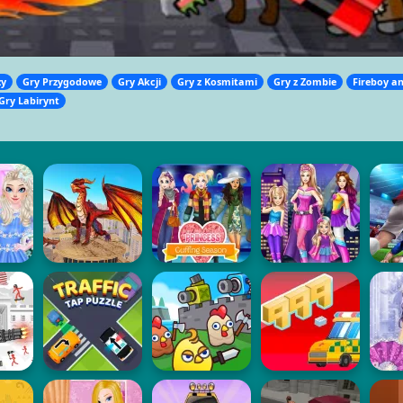
zy
Gry Przygodowe
Gry Akcji
Gry z Kosmitami
Gry z Zombie
Fireboy a
Gry Labirynt