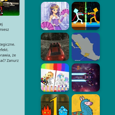
ej
jmiesz
tegiczne.
fekt.
rawia, że
kać? Zanurz