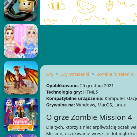
Gry
Gry Strzelanki
Zombie Mission 4
Opublikowano:
25 grudnia 2021
Technologia gry:
HTML5
Kompatybilne urządzenia:
Komputer stacj
Grywalne na:
Windows, MacOS, Linux
O grze Zombie Mission 4
Dla tych, którzy z niecierpliwością oczekiw
Mission, oczekiwanie wreszcie dobiegło ko