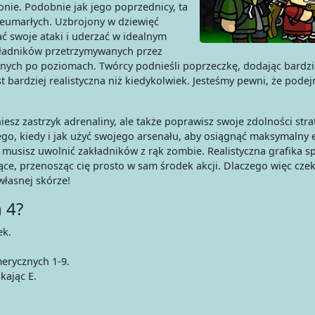
onie. Podobnie jak jego poprzednicy, ta
ieumarłych. Uzbrojony w dziewięć
ć swoje ataki i uderzać w idealnym
kładników przetrzymywanych przez
nych po poziomach. Twórcy podnieśli poprzeczkę, dodając bardzi
st bardziej realistyczna niż kiedykolwiek. Jesteśmy pewni, że pode
iesz zastrzyk adrenaliny, ale także poprawisz swoje zdolności stra
go, kiedy i jak użyć swojego arsenału, aby osiągnąć maksymalny e
usisz uwolnić zakładników z rąk zombie. Realistyczna grafika sp
jące, przenosząc cię prosto w sam środek akcji. Dlaczego więc cze
własnej skórze!
 4?
ek.
erycznych 1-9.
kając E.