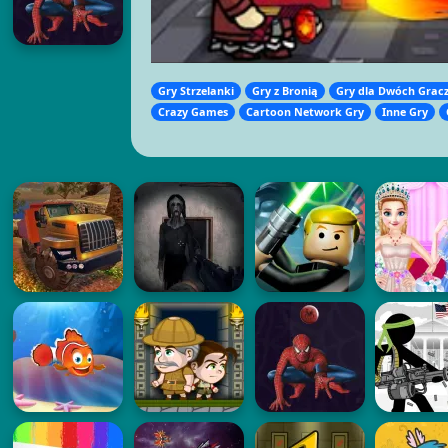
Gry Strzelanki
Gry z Bronią
Gry dla Dwóch Grac
Crazy Games
Cartoon Network Gry
Inne Gry