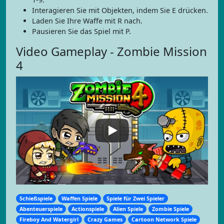
Interagieren Sie mit Objekten, indem Sie E drücken.
Laden Sie Ihre Waffe mit R nach.
Pausieren Sie das Spiel mit P.
Video Gameplay - Zombie Mission
4
Schießspiele
Waffen Spiele
Spiele für Zwei Spieler
Abenteuerspiele
Actionspiele
Alien Spiele
Zombie Spiele
Fireboy And Watergirl
Crazy Games
Cartoon Network Spiele