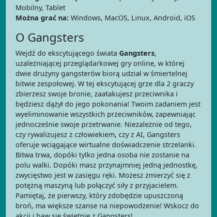
Mobilny, Tablet
Można grać na:
Windows, MacOS, Linux, Android, iOS
O Gangsters
Wejdź do ekscytującego świata
Gangsters
,
uzależniającej przeglądarkowej gry online, w której
dwie drużyny gangsterów biorą udział w śmiertelnej
bitwie zespołowej. W tej ekscytującej grze dla 2 graczy
zbierzesz swoje bronie, zaatakujesz przeciwnika i
będziesz dążył do jego pokonania! Twoim zadaniem jest
wyeliminowanie wszystkich przeciwników, zapewniając
jednocześnie swoje przetrwanie. Niezależnie od tego,
czy rywalizujesz z człowiekiem, czy z AI, Gangsters
oferuje wciągające wirtualne doświadczenie strzelanki.
Bitwa trwa, dopóki tylko jedna osoba nie zostanie na
polu walki. Dopóki masz przynajmniej jedną jednostkę,
zwycięstwo jest w zasięgu ręki. Możesz zmierzyć się z
potężną maszyną lub połączyć siły z przyjacielem.
Pamiętaj, że pierwszy, który zdobędzie upuszczoną
broń, ma większe szanse na niepowodzenie! Wskocz do
akcji i baw się świetnie z Gangsters!