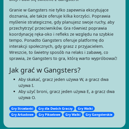
Granie w Gangsters nie tylko zapewnia ekscytujące
doznania, ale także oferuje kilka korzyści. Poprawia
myślenie strategiczne, gdy planujesz swoje ruchy, aby
przechytrzyć przeciwników. Gra również poprawia
koordynację ręka-oko i refleks ze względu na szybkie
tempo. Ponadto Gangsters oferuje platformę do
interakcji społecznych, gdy grasz z przyjacielem.
Wreszcie, to świetny sposób na relaks i zabawę, co
sprawia, że Gangsters to gra, którą warto wypróbować!
Jak grać w Gangsters?
Aby skakać, gracz jeden używa W, a gracz dwa
używa I.
Aby użyć broni, gracz jeden używa E, a gracz dwa
używa O.
Gry Strzelanki
Gry dla Dwóch Graczy
Gry Walki
Gry Arkadowe
Gry Pikselowe
Gry Walki
Gry Gangsterskie