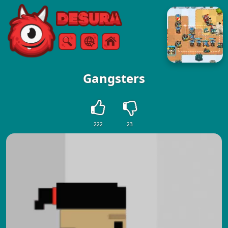
Free Online Games
Szukaj
Menu
Gangsters
222
23