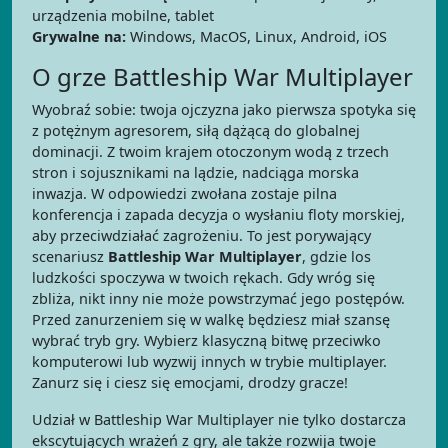
urządzenia mobilne, tablet
Grywalne na:
Windows, MacOS, Linux, Android, iOS
O grze Battleship War Multiplayer
Wyobraź sobie: twoja ojczyzna jako pierwsza spotyka się
z potężnym agresorem, siłą dążącą do globalnej
dominacji. Z twoim krajem otoczonym wodą z trzech
stron i sojusznikami na lądzie, nadciąga morska
inwazja. W odpowiedzi zwołana zostaje pilna
konferencja i zapada decyzja o wysłaniu floty morskiej,
aby przeciwdziałać zagrożeniu. To jest porywający
scenariusz
Battleship War Multiplayer
, gdzie los
ludzkości spoczywa w twoich rękach. Gdy wróg się
zbliża, nikt inny nie może powstrzymać jego postępów.
Przed zanurzeniem się w walkę będziesz miał szansę
wybrać tryb gry. Wybierz klasyczną bitwę przeciwko
komputerowi lub wyzwij innych w trybie multiplayer.
Zanurz się i ciesz się emocjami, drodzy gracze!
Udział w Battleship War Multiplayer nie tylko dostarcza
ekscytujących wrażeń z gry, ale także rozwija twoje