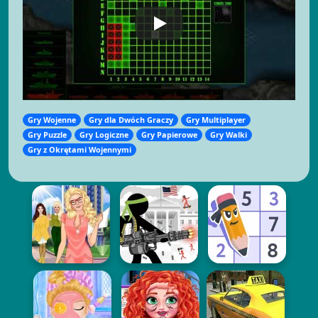
Gry Wojenne
Gry dla Dwóch Graczy
Gry Multiplayer
Gry Puzzle
Gry Logiczne
Gry Papierowe
Gry Walki
Gry z Okrętami Wojennymi