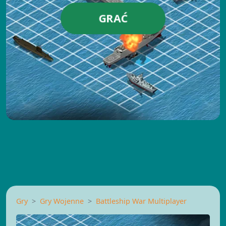
GRAĆ
Gry
Gry Wojenne
Battleship War Multiplayer