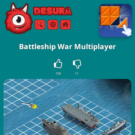
Free Online Games
Szukaj
Menu
Battleship War Multiplayer
159
11