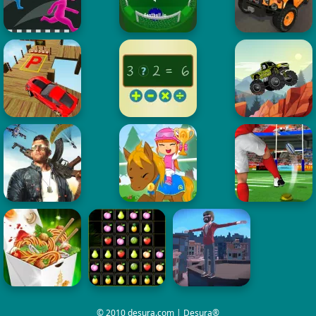
© 2010 desura.com | Desura®