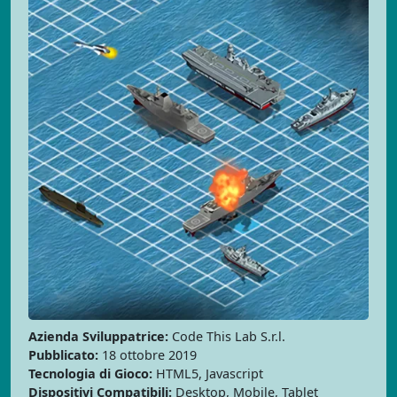
Azienda Sviluppatrice:
Code This Lab S.r.l.
Pubblicato:
18 ottobre 2019
Tecnologia di Gioco:
HTML5, Javascript
Dispositivi Compatibili:
Desktop, Mobile, Tablet