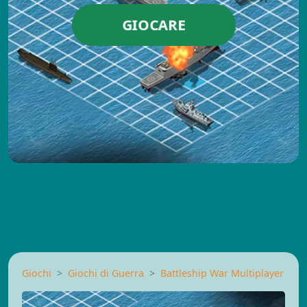
GIOCARE
Giochi
Giochi di Guerra
Battleship War Multiplayer