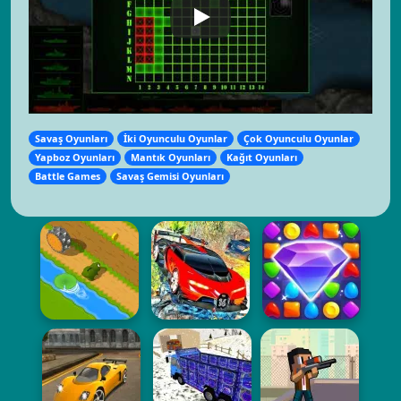
Savaş Oyunları
İki Oyunculu Oyunlar
Çok Oyunculu Oyunlar
Yapboz Oyunları
Mantık Oyunları
Kağıt Oyunları
Battle Games
Savaş Gemisi Oyunları