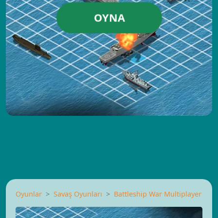
OYNA
Oyunlar
Savaş Oyunları
Battleship War Multiplayer