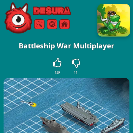
Free Online Games
Arama
Menü
Battleship War Multiplayer
159
11