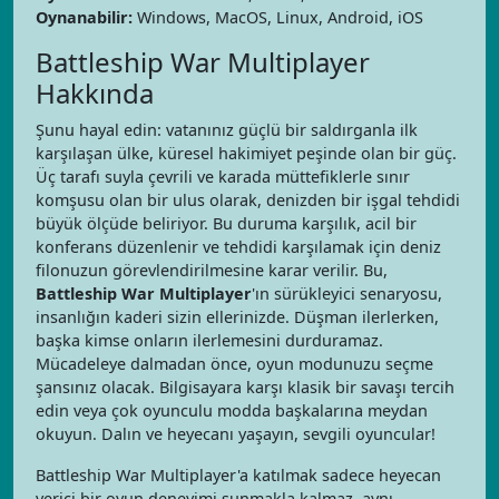
Oynanabilir:
Windows, MacOS, Linux, Android, iOS
Battleship War Multiplayer
Hakkında
Şunu hayal edin: vatanınız güçlü bir saldırganla ilk
karşılaşan ülke, küresel hakimiyet peşinde olan bir güç.
Üç tarafı suyla çevrili ve karada müttefiklerle sınır
komşusu olan bir ulus olarak, denizden bir işgal tehdidi
büyük ölçüde beliriyor. Bu duruma karşılık, acil bir
konferans düzenlenir ve tehdidi karşılamak için deniz
filonuzun görevlendirilmesine karar verilir. Bu,
Battleship War Multiplayer
'ın sürükleyici senaryosu,
insanlığın kaderi sizin ellerinizde. Düşman ilerlerken,
başka kimse onların ilerlemesini durduramaz.
Mücadeleye dalmadan önce, oyun modunuzu seçme
şansınız olacak. Bilgisayara karşı klasik bir savaşı tercih
edin veya çok oyunculu modda başkalarına meydan
okuyun. Dalın ve heyecanı yaşayın, sevgili oyuncular!
Battleship War Multiplayer'a katılmak sadece heyecan
verici bir oyun deneyimi sunmakla kalmaz, aynı