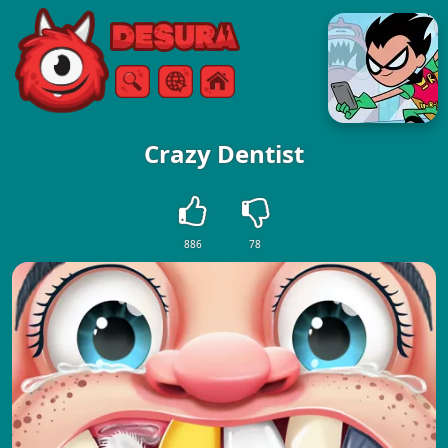
Free Online Games
Arama
Menü
Crazy Dentist
886
78