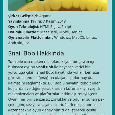
Şirket Geliştirici:
Agame
Yayınlanma Tarihi:
7 Kasım 2018
Oyun Teknolojisi:
HTML5, JavaScript
Uyumlu Cihazlar:
Masaüstü, Mobil, Tablet
Oynanabilir Platformlar:
Windows, MacOS, Linux,
Android, iOS
Snail Bob Hakkında
Tüm aile için mükemmel olan, keyifli bir çevrimiçi
bulmaca oyunu
Snail Bob
ile heyecan verici bir
yolculuğa çıkın. Snail Bob, hayatında yol alırken sizin
göreviniz onun sığınağına ulaşana kadar hayatta
kalmasını sağlamaktır. Bu, Bob'u hayatını tehdit eden
kuşlardan ve diğer yaratıklardan korumak için çeşitli
mekanizmaları ve platformları etkinleştirmeyi içerir.
Oyun, her biri benzersiz zorluklar ve ödüller sunan pek
çok ilginç seviye ve aşama içerir. İlerledikçe, bonuslar
kazanacak ve oyun deneyiminizi geliştirecek çeşitli