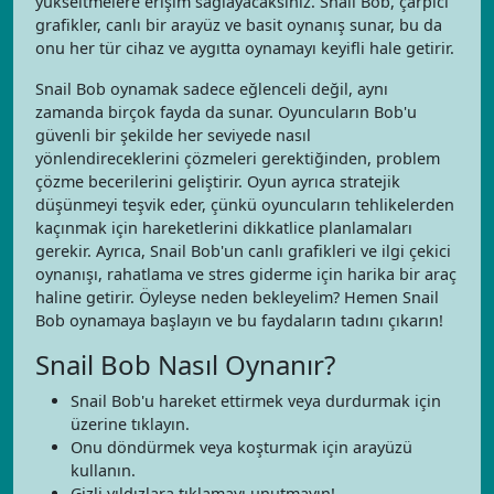
yükseltmelere erişim sağlayacaksınız. Snail Bob, çarpıcı
grafikler, canlı bir arayüz ve basit oynanış sunar, bu da
onu her tür cihaz ve aygıtta oynamayı keyifli hale getirir.
Snail Bob oynamak sadece eğlenceli değil, aynı
zamanda birçok fayda da sunar. Oyuncuların Bob'u
güvenli bir şekilde her seviyede nasıl
yönlendireceklerini çözmeleri gerektiğinden, problem
çözme becerilerini geliştirir. Oyun ayrıca stratejik
düşünmeyi teşvik eder, çünkü oyuncuların tehlikelerden
kaçınmak için hareketlerini dikkatlice planlamaları
gerekir. Ayrıca, Snail Bob'un canlı grafikleri ve ilgi çekici
oynanışı, rahatlama ve stres giderme için harika bir araç
haline getirir. Öyleyse neden bekleyelim? Hemen Snail
Bob oynamaya başlayın ve bu faydaların tadını çıkarın!
Snail Bob Nasıl Oynanır?
Snail Bob'u hareket ettirmek veya durdurmak için
üzerine tıklayın.
Onu döndürmek veya koşturmak için arayüzü
kullanın.
Gizli yıldızlara tıklamayı unutmayın!