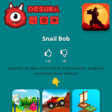
Free Online Games
Arama
Menü
Snail Bob
6.8K
148
Üzgünüz, bu oyun mobil olarak kullanılamıyor. Aşağıdaki
oyunlardan birini deneyin!
👇