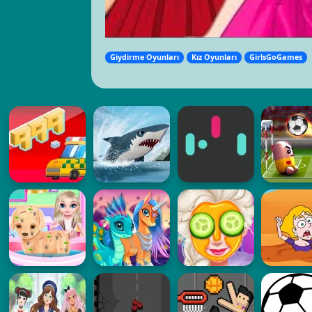
Giydirme Oyunları
Kız Oyunları
GirlsGoGames