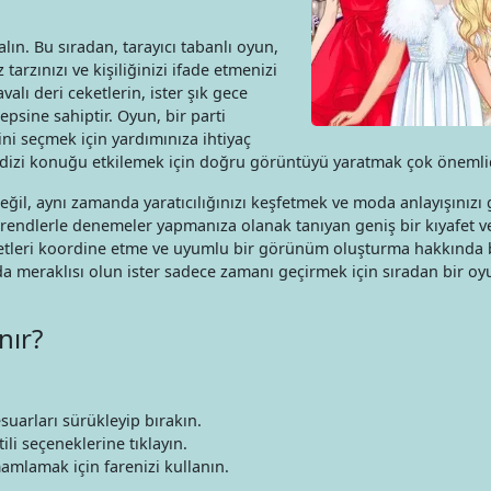
ın. Bu sıradan, tarayıcı tabanlı oyun,
 tarzınızı ve kişiliğinizi ifade etmenizi
havalı deri ceketlerin, ister şık gece
psine sahiptir. Oyun, bir parti
ni seçmek için yardımınıza ihtiyaç
r dizi konuğu etkilemek için doğru görüntüyü yaratmak çok önemlid
il, aynı zamanda yaratıcılığınızı keşfetmek ve moda anlayışınızı 
 ve trendlerle denemeler yapmanıza olanak tanıyan geniş bir kıyafet 
fetleri koordine etme ve uyumlu bir görünüm oluşturma hakkında b
da meraklısı olun ister sadece zamanı geçirmek için sıradan bir oy
nır?
uarları sürükleyip bırakın.
ili seçeneklerine tıklayın.
mamlamak için farenizi kullanın.