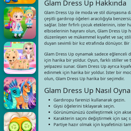
Glam Dress Up Hakkında
Glam Dress Up ile moda ve stil dünyasına dal
çeşitli gardırop öğeleri aracılığıyla benzersiz
sağlar. İster fırfırlı çocuk eteklerinin, ister 
elbiselerinin hayranı olun, Glam Dress Up he
düzenleyen ve mükemmel kıyafet ve saç stili
duyan sevimli bir kız etrafında dönüyor. Bi
Glam Dress Up oynamak sadece eğlenceli değ
için harika bir yoldur. Oyun, farklı stiller
yelpazesi sunar. Glam Dress Up ayrıca kıya
edinmek için harika bir yoldur. İster bir mo
olun, Glam Dress Up harika bir seçimdir.
Glam Dress Up Nasıl Oyna
Gardıropu farenizi kullanarak gezin.
Giysi öğelerini tıklayarak seçin.
Görünümünüzü özelleştirmek için akses
Karakterin saçını değiştirmek için saç st
Partiye hazır olmak için kıyafetinizi ta