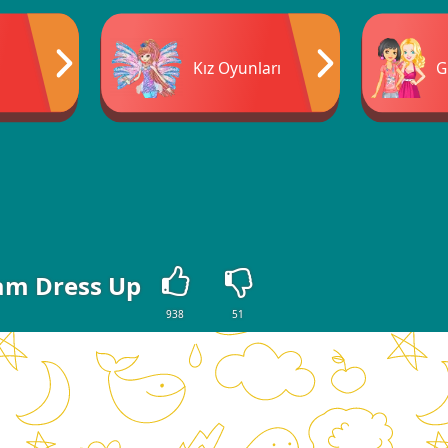
Kız Oyunları
G
am Dress Up
938
51