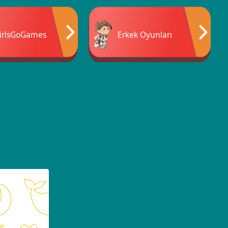
irlsGoGames
Erkek Oyunları