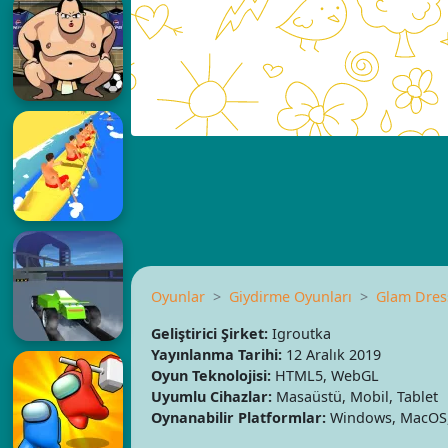
Oyunlar
Giydirme Oyunları
Glam Dres
Geliştirici Şirket:
Igroutka
Yayınlanma Tarihi:
12 Aralık 2019
Oyun Teknolojisi:
HTML5, WebGL
Uyumlu Cihazlar:
Masaüstü, Mobil, Tablet
Oynanabilir Platformlar:
Windows, MacOS, 