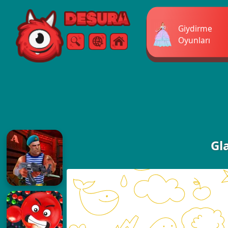
Free Online Games
Giydirme
Oyunları
Arama
Menü
Gl