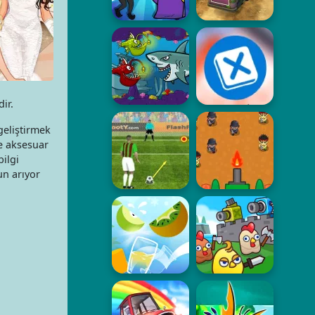
ir.
geliştirmek
ve aksesuar
ilgi
un arıyor