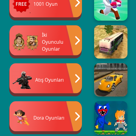
1001 Oyun
İki
Oyunculu
Oyunlar
Atış Oyunları
Dora Oyunları