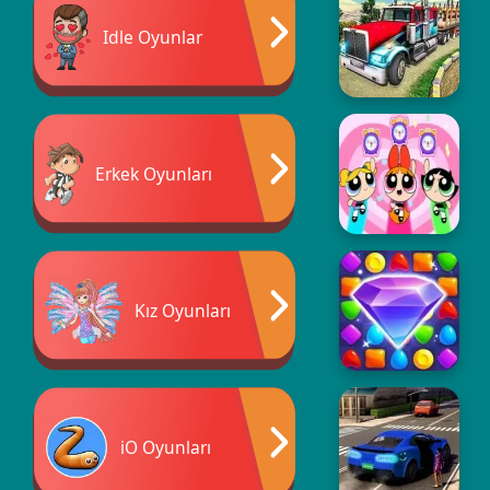
Idle Oyunlar
Erkek Oyunları
Kız Oyunları
iO Oyunları