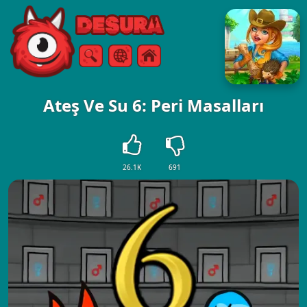
Free Online Games
Arama
Menü
Ateş Ve Su 6: Peri Masalları
26.1K
691