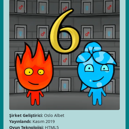
Şirket Geliştirici:
Oslo Albet
Yayınlandı:
Kasım 2019
Oyun Teknolojisi:
HTML5