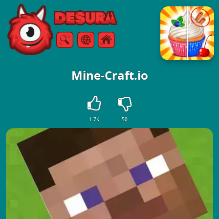
Free Online Games
Arama
Menü
Mine-Craft.io
1.7K
50