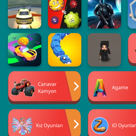
Canavar
Agame
Kamyon
Kız Oyunları
iO Oyunlar