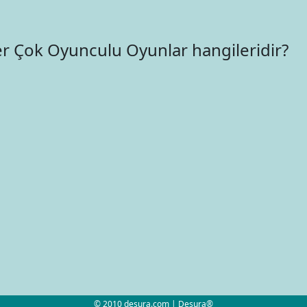
ler Çok Oyunculu Oyunlar hangileridir?
© 2010 desura.com | Desura®