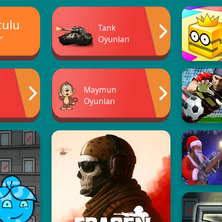
culu
Tank
r
Oyunları
Maymun
Oyunları