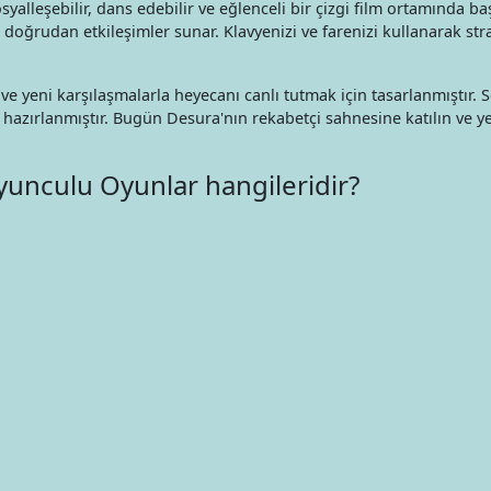
lleşebilir, dans edebilir ve eğlenceli bir çizgi film ortamında başk
oğrudan etkileşimler sunar. Klavyenizi ve farenizi kullanarak stra
ve yeni karşılaşmalarla heyecanı canlı tutmak için tasarlanmıştır. S
e hazırlanmıştır. Bugün Desura'nın rekabetçi sahnesine katılın ve y
yunculu Oyunlar hangileridir?