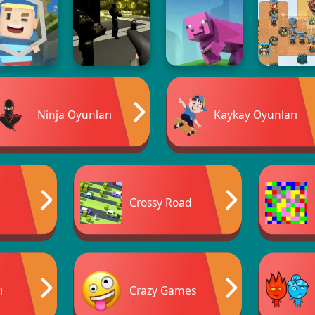
Ninja Oyunları
Kaykay Oyunları
Crossy Road
ı
Crazy Games