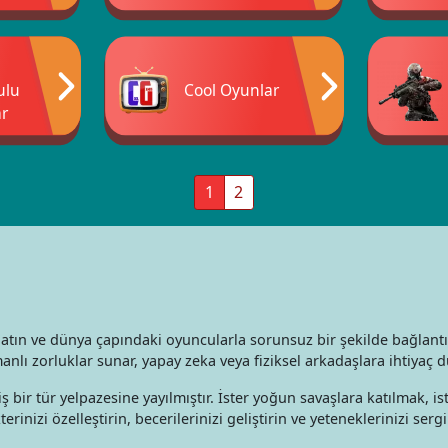
ulu
Cool Oyunlar
r
1
2
tın ve dünya çapındaki oyuncularla sorunsuz bir şekilde bağlantı 
lı zorluklar sunar, yapay zeka veya fiziksel arkadaşlara ihtiyaç 
 bir tür yelpazesine yayılmıştır. İster yoğun savaşlara katılmak, is
rinizi özelleştirin, becerilerinizi geliştirin ve yeteneklerinizi ser