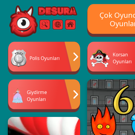
Free Online Games
Çok Oyun
Oyunla
Arama
Menü
Korsan
Polis Oyunları
Oyunları
Giydirme
Oyunları