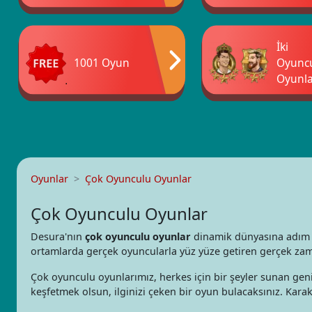
İki
1001 Oyun
Oyunc
Oyunla
Oyunlar
Çok Oyunculu Oyunlar
Çok Oyunculu Oyunlar
Desura'nın
çok oyunculu oyunlar
dinamik dünyasına adım a
ortamlarda gerçek oyuncularla yüz yüze getiren gerçek zaman
Çok oyunculu oyunlarımız, herkes için bir şeyler sunan geniş
keşfetmek olsun, ilginizi çeken bir oyun bulacaksınız. Karakte