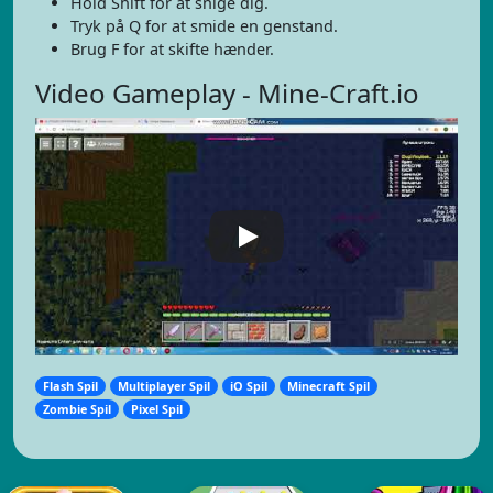
Hold Shift for at snige dig.
Tryk på Q for at smide en genstand.
Brug F for at skifte hænder.
Video Gameplay - Mine-Craft.io
Flash Spil
Multiplayer Spil
iO Spil
Minecraft Spil
Zombie Spil
Pixel Spil