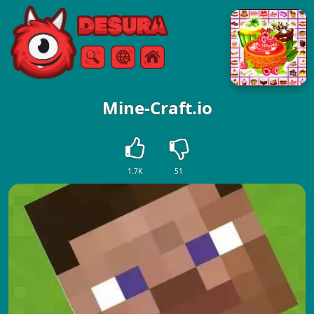
Free Online Games
Søg
Menu
Mine-Craft.io
1.7K
51