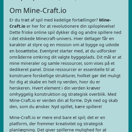
Om Mine-Craft.io
Er du træt af spil med kedelige fortællinger?
Mine-
Craft.io
er her for at revolutionere din spiloplevelse!
Dette friske online spil dykker dig og andre spillere ned
i det elskede Minecraft-univers. Hver deltager får en
karakter at styre og en mission om at bygge og udvide
en bosættelse. Eventyret starter med, at du udforsker
områderne omkring dit valgte byggeplads. Dit mål er at
mine mineraler og samle ressourcer, som vises på et
dedikeret panel. Disse ressourcer er essentielle til at
konstruere forskellige strukturer, hvilket gør det muligt
for dig at skabe en helt ny verden, hvor du er
herskeren. Hvert element i din verden kræver
omhyggelig konstruktion og strategisk overblik. Med
Mine-Craft.io er verden din at forme. Dyk ned og skab
den, som du ønsker. Nyd spillet, kære spillere!
Mine-Craft.io er mere end bare et spil; det er en
platform, der fremmer kreativitet og strategisk
planlægning. Det giver spillerne mulighed for at