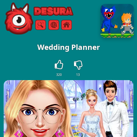
Free Online Games
Søg
Menu
Wedding Planner
320
13