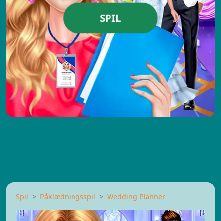
SPIL
Spil
Påklædningsspil
Wedding Planner