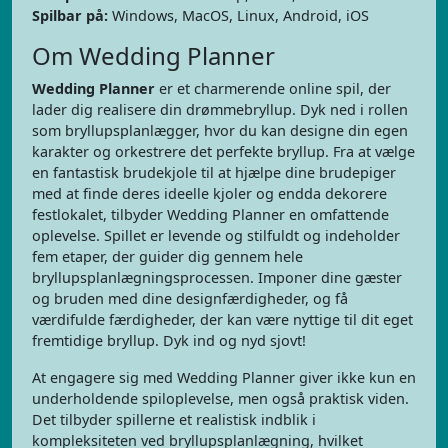
Spilbar på:
Windows, MacOS, Linux, Android, iOS
Om Wedding Planner
Wedding Planner
er et charmerende online spil, der
lader dig realisere din drømmebryllup. Dyk ned i rollen
som bryllupsplanlægger, hvor du kan designe din egen
karakter og orkestrere det perfekte bryllup. Fra at vælge
en fantastisk brudekjole til at hjælpe dine brudepiger
med at finde deres ideelle kjoler og endda dekorere
festlokalet, tilbyder Wedding Planner en omfattende
oplevelse. Spillet er levende og stilfuldt og indeholder
fem etaper, der guider dig gennem hele
bryllupsplanlægningsprocessen. Imponer dine gæster
og bruden med dine designfærdigheder, og få
værdifulde færdigheder, der kan være nyttige til dit eget
fremtidige bryllup. Dyk ind og nyd sjovt!
At engagere sig med Wedding Planner giver ikke kun en
underholdende spiloplevelse, men også praktisk viden.
Det tilbyder spillerne et realistisk indblik i
kompleksiteten ved bryllupsplanlægning, hvilket