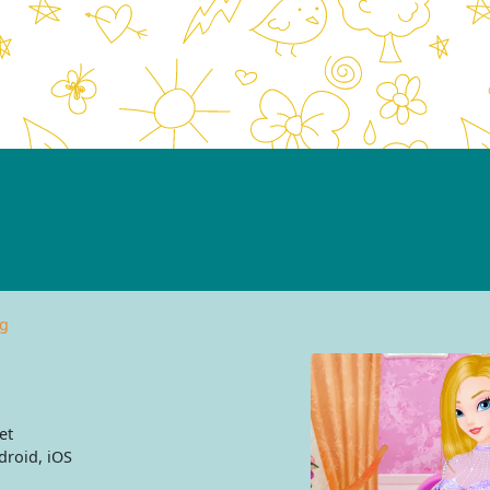
ng
et
roid, iOS