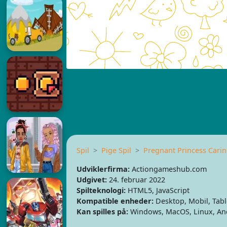
Spil
Pige Spil
Pregnant Princess Cari
Udviklerfirma:
Actiongameshub.com
Udgivet:
24. februar 2022
Spilteknologi:
HTML5, JavaScript
Kompatible enheder:
Desktop, Mobil, Tabl
Kan spilles på:
Windows, MacOS, Linux, And