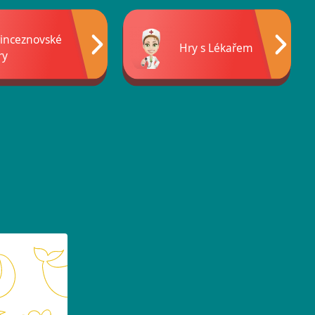
rinceznovské
Hry s Lékařem
ry