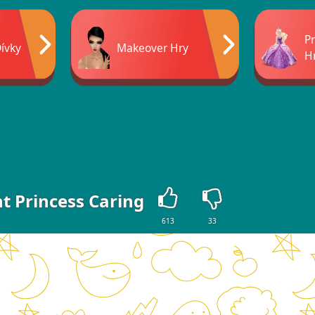
P
Dívky
Makeover Hry
H
t Princess Caring
613
33