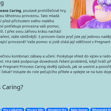
ng
ncess Caring
, poutavé prohlížečové hry,
ilou těhotnou princeznu. Tato mladá
ání před příchodem svého malého
tví potřebuje princezna vaši pomoc,
ší. I přes svou zářivou krásu nachází
ení, stále obtížnější. S princem často pryč jste její jedinou nadějí
jící princezně? Vaše pomoc si jistě získá její vděčnost v Pregnant
nečnou kombinaci zábavy a učení. Poskytuje vhled do výzev a rados
í. Hra také podporuje dovednosti řešení problémů, když hráči př
 Pregnant Princess Caring skvělý způsob, jak se uvolnit a ponoři
čekat? Vstupte do role pečujícího přítele a vydejte se na tuto do
s Caring?
Hry s Lékařem
Hry pro Děti
Simulační Hry
Baby Games
Těhotenské Hr