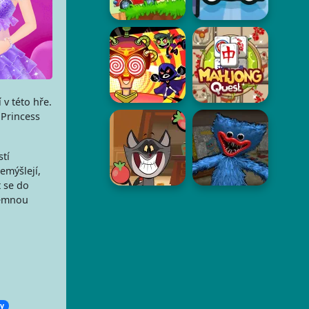
 v této hře.
 Princess
tí
emýšlejí,
t se do
jemnou
y