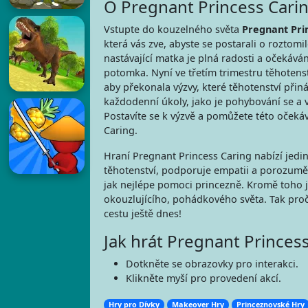
O Pregnant Princess Cari
Vstupte do kouzelného světa
Pregnant Pri
která vás zve, abyste se postarali o roztom
nastávající matka je plná radosti a očekáv
potomka. Nyní ve třetím trimestru těhotens
aby překonala výzvy, které těhotenství přiná
každodenní úkoly, jako je pohybování se a vař
Postavíte se k výzvě a pomůžete této očekáva
Caring.
Hraní Pregnant Princess Caring nabízí jedi
těhotenství, podporuje empatii a porozuměn
jak nejlépe pomoci princezně. Kromě toho je
okouzlujícího, pohádkového světa. Tak proč 
cestu ještě dnes!
Jak hrát Pregnant Princes
Dotkněte se obrazovky pro interakci.
Klikněte myší pro provedení akcí.
Hry pro Dívky
Makeover Hry
Princeznovské Hry