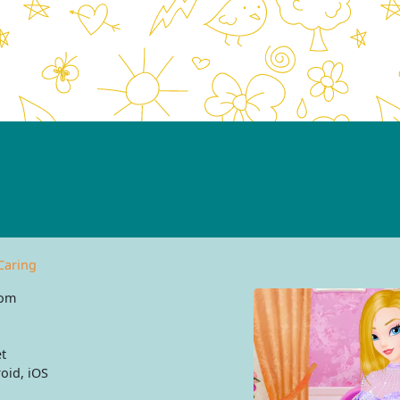
Caring
com
t
oid, iOS