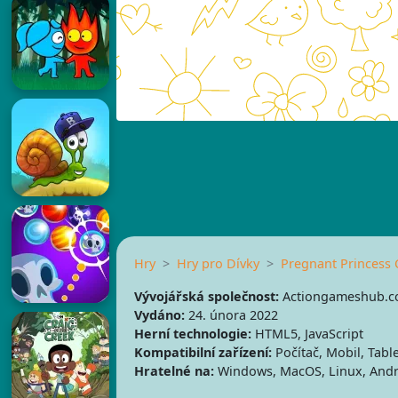
Hry
Hry pro Dívky
Pregnant Princess 
Vývojářská společnost:
Actiongameshub.
Vydáno:
24. února 2022
Herní technologie:
HTML5, JavaScript
Kompatibilní zařízení:
Počítač, Mobil, Table
Hratelné na:
Windows, MacOS, Linux, Andr