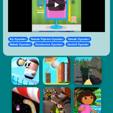
Kız Oyunları
Yemek Pişirme Oyunları
Yemek Oyunları
Bebek Oyunları
Dondurma Oyunları
Sevimli Oyunlar