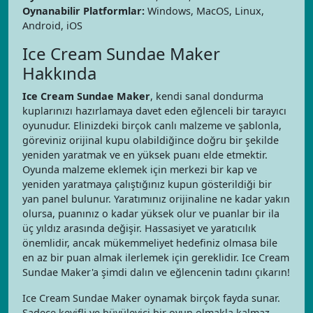
Oynanabilir Platformlar:
Windows, MacOS, Linux,
Android, iOS
Ice Cream Sundae Maker
Hakkında
Ice Cream Sundae Maker
, kendi sanal dondurma
kuplarınızı hazırlamaya davet eden eğlenceli bir tarayıcı
oyunudur. Elinizdeki birçok canlı malzeme ve şablonla,
göreviniz orijinal kupu olabildiğince doğru bir şekilde
yeniden yaratmak ve en yüksek puanı elde etmektir.
Oyunda malzeme eklemek için merkezi bir kap ve
yeniden yaratmaya çalıştığınız kupun gösterildiği bir
yan panel bulunur. Yaratımınız orijinaline ne kadar yakın
olursa, puanınız o kadar yüksek olur ve puanlar bir ila
üç yıldız arasında değişir. Hassasiyet ve yaratıcılık
önemlidir, ancak mükemmeliyet hedefiniz olmasa bile
en az bir puan almak ilerlemek için gereklidir. Ice Cream
Sundae Maker'a şimdi dalın ve eğlencenin tadını çıkarın!
Ice Cream Sundae Maker oynamak birçok fayda sunar.
Sadece keyifli ve büyüleyici bir oyun olmakla kalmaz,