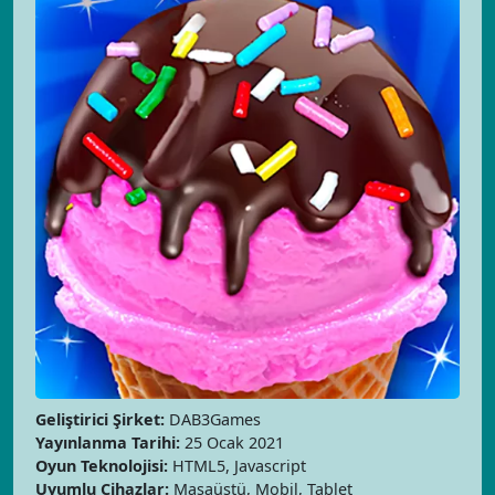
Geliştirici Şirket:
DAB3Games
Yayınlanma Tarihi:
25 Ocak 2021
Oyun Teknolojisi:
HTML5, Javascript
Uyumlu Cihazlar:
Masaüstü, Mobil, Tablet