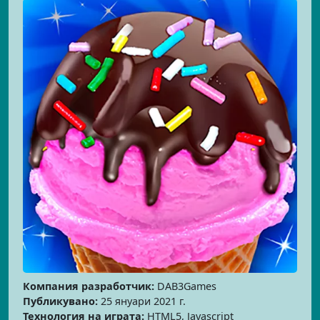
Компания разработчик:
DAB3Games
Публикувано:
25 януари 2021 г.
Технология на играта:
HTML5, Javascript