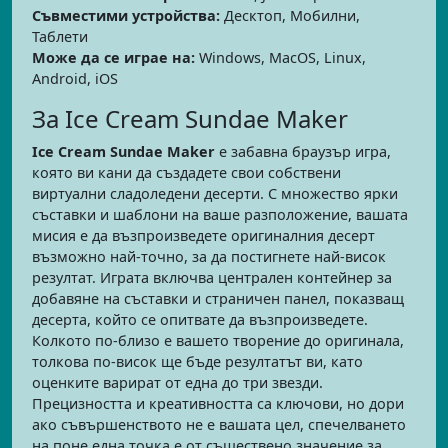
Съвместими устройства:
Десктоп, Мобилни,
Таблети
Може да се играе на:
Windows, MacOS, Linux,
Android, iOS
За Ice Cream Sundae Maker
Ice Cream Sundae Maker
е забавна браузър игра,
която ви кани да създадете свои собствени
виртуални сладоледени десерти. С множество ярки
съставки и шаблони на ваше разположение, вашата
мисия е да възпроизведете оригиналния десерт
възможно най-точно, за да постигнете най-висок
резултат. Играта включва централен контейнер за
добавяне на съставки и страничен панел, показващ
десерта, който се опитвате да възпроизведете.
Колкото по-близо е вашето творение до оригинала,
толкова по-висок ще бъде резултатът ви, като
оценките варират от една до три звезди.
Прецизността и креативността са ключови, но дори
ако съвършенството не е вашата цел, спечелването
на поне една точка е от съществено значение за