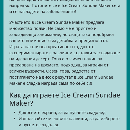
напредък. Потопете се в Ice Cream Sundae Maker сега
и се насладете на забавлението!
Участието в Ice Cream Sundae Maker предлага
множество ползи. Не само че е приятно и
завладяващо занимание, но също така подобрява
вашето внимание към детайла и прецизността.
Играта насърчава креативността, докато
експериментирате с различни съставки за създаване
на идеалния десерт. Това е отличен начин за
прекарване на времето, подходящ за играчи от
всички възрасти. Освен това, радостта от
постигането на висок резултат в Ice Cream Sundae
Maker е сладка награда сама по себе си!
Как да играете Ice Cream Sundae
Maker?
Докоснете екрана, за да пуснете сладолед.
Използвайте числовите клавиши, за да изберете
и пуснете сладолед.