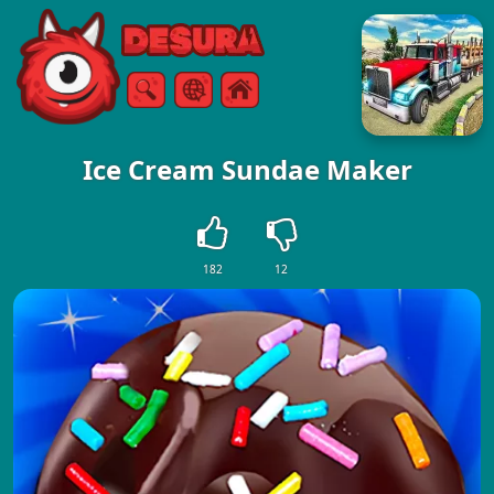
Free Online Games
Търсене
Меню
Ice Cream Sundae Maker
182
12