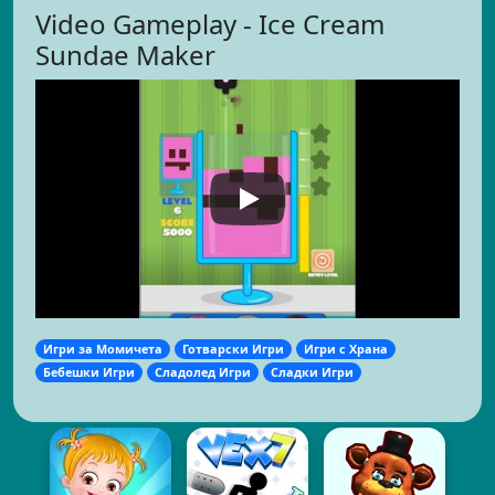
Video Gameplay - Ice Cream
Sundae Maker
Игри за Момичета
Готварски Игри
Игри с Храна
Бебешки Игри
Сладолед Игри
Сладки Игри