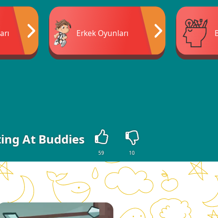
arı
Erkek Oyunları
ing At Buddies
59
10