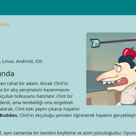
ddies
Linux, Android, iOS
ında
inen rahat bir adam. Ancak Clint’in
da bir atış yarışmasını kazanmasını
uluk tutkusunu hatırlatır. Clint bir
erdi, ama tembelliği onu engelledi.
larak, Clint eski yayını çıkarıp hayalini
 Buddies
, Clint’in okçuluğu yeniden öğrenerek hayalini gerçekleşt
l, aynı zamanda bir kendini keşfetme ve azim yolculuğudur. Oyun