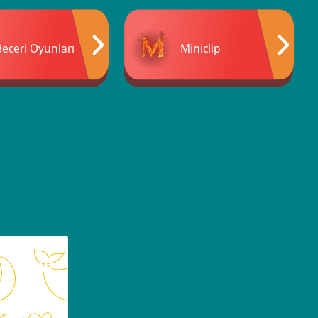
Beceri Oyunları
Miniclip