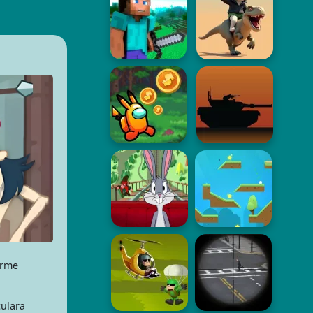
irme
culara