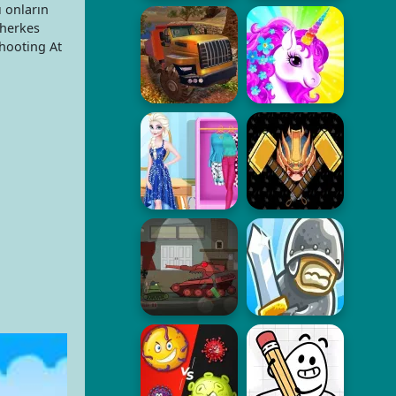
ı onların
 herkes
Shooting At