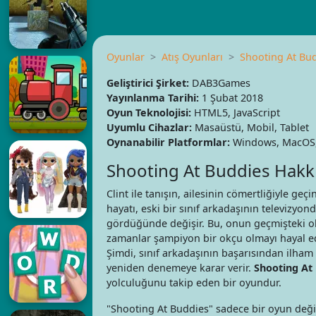
Oyunlar
Atış Oyunları
Shooting At Bu
Geliştirici Şirket:
DAB3Games
Yayınlanma Tarihi:
1 Şubat 2018
Oyun Teknolojisi:
HTML5, JavaScript
Uyumlu Cihazlar:
Masaüstü, Mobil, Tablet
Oynanabilir Platformlar:
Windows, MacOS, 
Shooting At Buddies Hakk
Clint ile tanışın, ailesinin cömertliğiyle geç
hayatı, eski bir sınıf arkadaşının televizyon
gördüğünde değişir. Bu, onun geçmişteki okç
zamanlar şampiyon bir okçu olmayı hayal ed
Şimdi, sınıf arkadaşının başarısından ilham a
yeniden denemeye karar verir.
Shooting At
yolculuğunu takip eden bir oyundur.
"Shooting At Buddies" sadece bir oyun deği