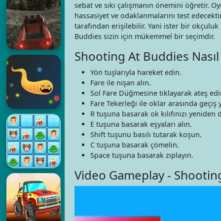
sebat ve sıkı çalışmanın önemini öğretir. O
hassasiyet ve odaklanmalarını test edecektir
tarafından erişilebilir. Yani ister bir okçulu
Buddies sizin için mükemmel bir seçimdir.
Shooting At Buddies Nasıl
Yön tuşlarıyla hareket edin.
Fare ile nişan alın.
Sol Fare Düğmesine tıklayarak ateş edi
Fare Tekerleği ile oklar arasında geçiş 
R tuşuna basarak ok kılıfınızı yeniden 
E tuşuna basarak eşyaları alın.
Shift tuşunu basılı tutarak koşun.
C tuşuna basarak çömelin.
Space tuşuna basarak zıplayın.
Video Gameplay - Shootin