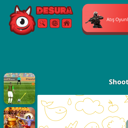
Free Online Games
Atış Oyunl
Arama
Menü
Shoot