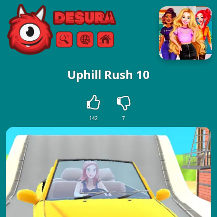
Free Online Games
Arama
Menü
Uphill Rush 10
142
7