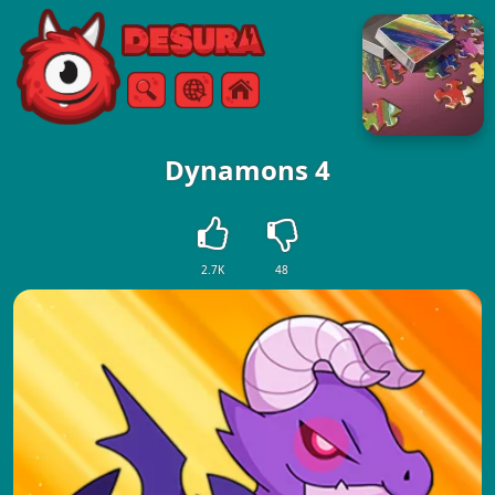
Free Online Games
Arama
Menü
Dynamons 4
2.7K
48