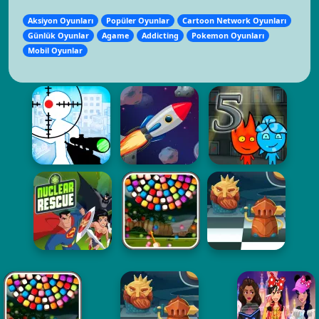
Aksiyon Oyunları
Popüler Oyunlar
Cartoon Network Oyunları
Günlük Oyunlar
Agame
Addicting
Pokemon Oyunları
Mobil Oyunlar