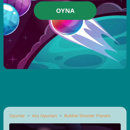
OYNA
Oyunlar
Atış Oyunları
Bubble Shooter Planets