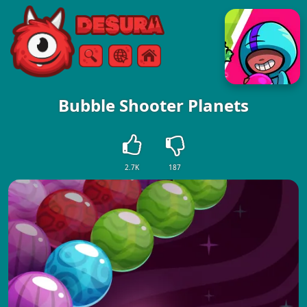
Free Online Games
Arama
Menü
Bubble Shooter Planets
2.7K
187