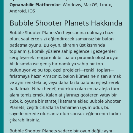
Oynanabilir Platformlar:
Windows, MacOS, Linux,
Android, iOS
Bubble Shooter Planets Hakkında
Bubble Shooter Planets'in heyecanına dalmaya hazır
olun, saatlerce sizi eğlendirecek zamansız bir balon
patlatma oyunu. Bu oyun, ekranın üst kısmında
toplanmış, komik yüzlere sahip eğlenceli gezegenleri
sergileyerek rengarenk bir balon piramidi oluşturuyor.
Alt kısımda ise geniş bir namluya sahip bir top
bulunuyor ve bu top, özel projeleri—renkli topları—
fırlatmaya hazır. Amacınız, balon kümesine nişan almak
ve aynı renkteki üç veya daha fazla balonu eşleştirerek
patlatmak. Nihai hedef, mümkün olan en az atışla tüm
alanı temizlemek. Kalan atışlarınızı gösteren yatay bir
çubuk, oyuna bir strateji katmanı ekler. Bubble Shooter
Planets, çeşitli cihazlarla tamamen uyumludur, bu
sayede nerede olursanız olun sonsuz eğlencenin tadını
çıkarabilirsiniz.
Bubble Shooter Planets sadece bir oyun değil; aynı