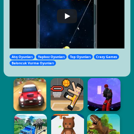
Atış Oyunları
Yapboz Oyunları
Top Oyunları
Crazy Games
Baloncuk Vurma Oyunları