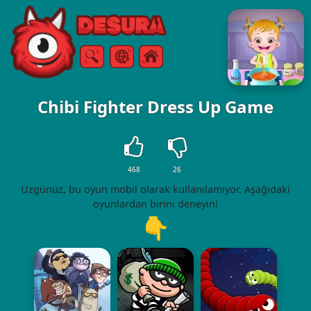
Free Online Games
Arama
Menü
Chibi Fighter Dress Up Game
468
26
Üzgünüz, bu oyun mobil olarak kullanılamıyor. Aşağıdaki
oyunlardan birini deneyin!
👇